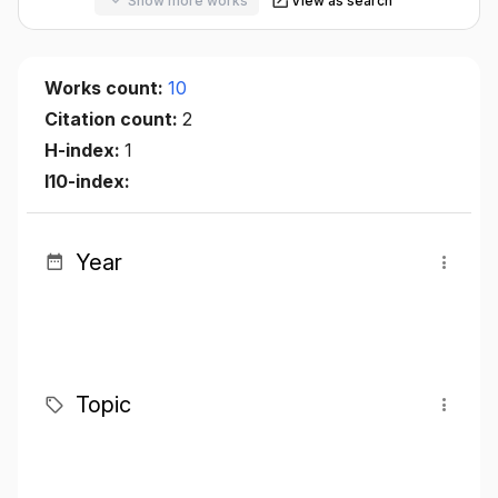
Show more works
View as search
Works count:
10
Citation count:
2
H-index:
1
I10-index:
Year
Topic