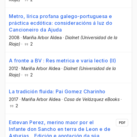
Metro, lírica profana galego-portuguesa e
práctica ecdótica: consideracións á luz do
Cancioneiro da Ajuda
2008
·
Mariña Arbor Aldea
·
Dialnet (Universidad de la
Rioja)
·
2
A fronte a BV : Res metrica e varia lectio (II)
2012
·
Mariña Arbor Aldea
·
Dialnet (Universidad de la
Rioja)
·
2
La tradición fluida: Pai Gomez Charinho
2017
·
Mariña Arbor Aldea
·
Casa de Velázquez eBooks
·
2
Estevan Perez, merino maor por el
PDF
Infante don Sancho en terra de Leon e de
Asturias... Edición e anotación da súa