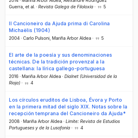
2014
·
Mariña Arbor Aldea
, Alexandre Rodríguez
Guerra
, et al.
·
Revista Galega de Filoloxía
·
5
Il Cancioneiro da Ajuda prima di Carolina
Michaëlis (1904)
2004
·
Carlo Pulsoni
, Mariña Arbor Aldea
·
5
El arte de la poesía y sus denominaciones
técnicas. De la tradición provenzal a la
castellana: la lírica gallego-portuguesa
2016
·
Mariña Arbor Aldea
·
Dialnet (Universidad de la
Rioja)
·
4
Los círculos eruditos de Lisboa, Évora y Porto
en la primera mitad del siglo XIX. Notas sobre la
recepción temprana del Cancioneiro da Ajuda*
2008
·
Mariña Arbor Aldea
·
Limite: Revista de Estudios
Portugueses y de la Lusofonía
·
4