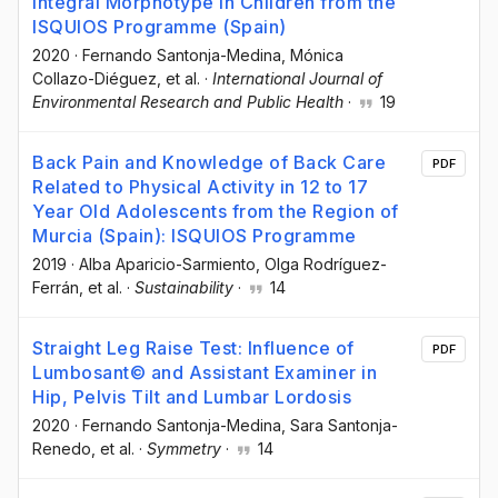
Integral Morphotype in Children from the
ISQUIOS Programme (Spain)
2020
·
Fernando Santonja-Medina
, Mónica
Collazo-Diéguez
, et al.
·
International Journal of
Environmental Research and Public Health
·
19
Back Pain and Knowledge of Back Care
PDF
Related to Physical Activity in 12 to 17
Year Old Adolescents from the Region of
Murcia (Spain): ISQUIOS Programme
2019
·
Alba Aparicio-Sarmiento
, Olga Rodríguez-
Ferrán
, et al.
·
Sustainability
·
14
Straight Leg Raise Test: Influence of
PDF
Lumbosant© and Assistant Examiner in
Hip, Pelvis Tilt and Lumbar Lordosis
2020
·
Fernando Santonja-Medina
, Sara Santonja-
Renedo
, et al.
·
Symmetry
·
14