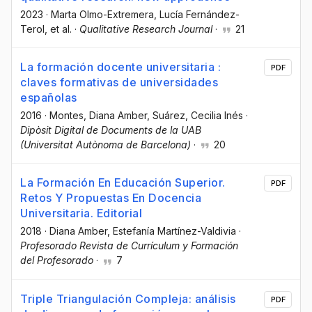
2023
·
Marta Olmo-Extremera
, Lucía Fernández-
Terol
, et al.
·
Qualitative Research Journal
·
21
La formación docente universitaria :
PDF
claves formativas de universidades
españolas
2016
·
Montes, Diana Amber
, Suárez, Cecilia Inés
·
Dipòsit Digital de Documents de la UAB
(Universitat Autònoma de Barcelona)
·
20
La Formación En Educación Superior.
PDF
Retos Y Propuestas En Docencia
Universitaria. Editorial
2018
·
Diana Amber
, Estefanía Martínez-Valdivia
·
Profesorado Revista de Currículum y Formación
del Profesorado
·
7
Triple Triangulación Compleja: análisis
PDF