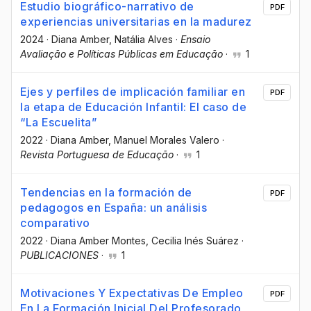
Estudio biográfico-narrativo de
PDF
experiencias universitarias en la madurez
2024
·
Diana Amber
, Natália Alves
·
Ensaio
Avaliação e Políticas Públicas em Educação
·
1
Ejes y perfiles de implicación familiar en
PDF
la etapa de Educación Infantil: El caso de
“La Escuelita”
2022
·
Diana Amber
, Manuel Morales Valero
·
Revista Portuguesa de Educação
·
1
Tendencias en la formación de
PDF
pedagogos en España: un análisis
comparativo
2022
·
Diana Amber Montes
, Cecilia Inés Suárez
·
PUBLICACIONES
·
1
Motivaciones Y Expectativas De Empleo
PDF
En La Formación Inicial Del Profesorado