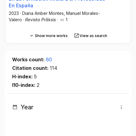
En España
2023
·
Diana Amber Montes
, Manuel Morales-
Valero
·
Revista Prâksis
·
1
Show more works
View as search
Works count:
60
Citation count:
114
H-index:
5
I10-index:
2
Year