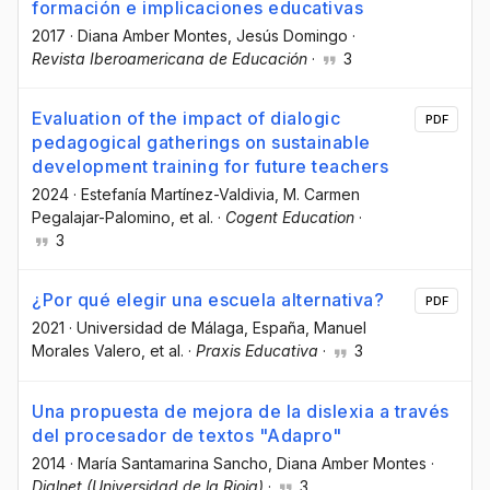
formación e implicaciones educativas
2017
·
Diana Amber Montes
, Jesús Domingo
·
Revista Iberoamericana de Educación
·
3
Evaluation of the impact of dialogic
PDF
pedagogical gatherings on sustainable
development training for future teachers
2024
·
Estefanía Martínez-Valdivia
, M. Carmen
Pegalajar-Palomino
, et al.
·
Cogent Education
·
3
¿Por qué elegir una escuela alternativa?
PDF
2021
·
Universidad de Málaga, España
, Manuel
Morales Valero
, et al.
·
Praxis Educativa
·
3
Una propuesta de mejora de la dislexia a través
del procesador de textos "Adapro"
2014
·
María Santamarina Sancho
, Diana Amber Montes
·
Dialnet (Universidad de la Rioja)
·
3