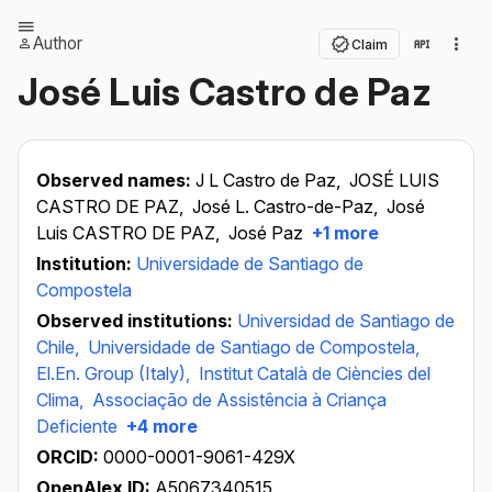
Author
Claim
José Luis Castro de Paz
Observed names:
J L Castro de Paz,
JOSÉ LUIS
CASTRO DE PAZ,
José L. Castro-de-Paz,
José
Luis CASTRO DE PAZ,
José Paz
+1 more
Institution:
Universidade de Santiago de
Compostela
Observed institutions:
Universidad de Santiago de
Chile,
Universidade de Santiago de Compostela,
El.En. Group (Italy),
Institut Català de Ciències del
Clima,
Associação de Assistência à Criança
Deficiente
+4 more
ORCID:
0000-0001-9061-429X
OpenAlex ID:
A5067340515