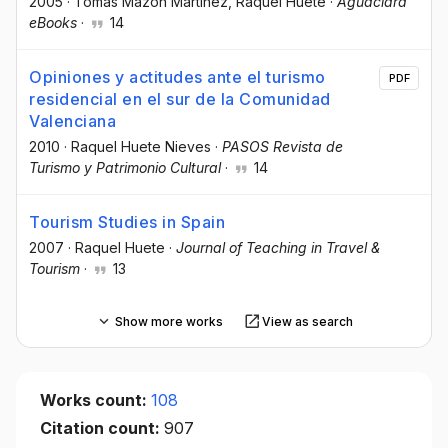
2005
·
Tomás Mazón Martínez
, Raquel Huete
·
Aguaclara
eBooks
·
14
Opiniones y actitudes ante el turismo
PDF
residencial en el sur de la Comunidad
Valenciana
2010
·
Raquel Huete Nieves
·
PASOS Revista de
Turismo y Patrimonio Cultural
·
14
Tourism Studies in Spain
2007
·
Raquel Huete
·
Journal of Teaching in Travel &
Tourism
·
13
Show more works
View as search
Works count:
108
Citation count:
907