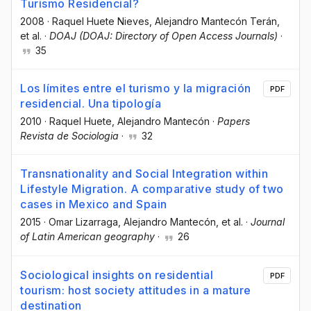
Turismo Residencial?
2008
·
Raquel Huete Nieves
, Alejandro Mantecón Terán
,
et al.
·
DOAJ (DOAJ: Directory of Open Access Journals)
·
35
Los límites entre el turismo y la migración
PDF
residencial. Una tipología
2010
·
Raquel Huete
, Alejandro Mantecón
·
Papers
Revista de Sociologia
·
32
Transnationality and Social Integration within
Lifestyle Migration. A comparative study of two
cases in Mexico and Spain
2015
·
Omar Lizarraga
, Alejandro Mantecón
, et al.
·
Journal
of Latin American geography
·
26
Sociological insights on residential
PDF
tourism: host society attitudes in a mature
destination