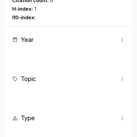
Citation count:
6
H-index:
1
I10-index:
Year
Topic
Type