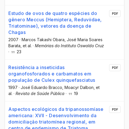
Estudo de ovos de quatro espécies do
PDF
gênero Meccus (Hemiptera, Reduviidae,
Triatominae), vetores da doença de
Chagas
2007
·
Marcos Takashi Obara
, José Maria Soares
Barata
, et al.
·
Memórias do Instituto Oswaldo Cruz
·
23
Resistência a inseticidas
PDF
organofosforados e carbamatos em
população de Culex quinquefasciatus
1997
·
José Eduardo Bracco
, Moacyr Dalbon
, et
al.
·
Revista de Saúde Pública
·
19
Aspectos ecológicos da tripanossomíase
PDF
americana: XVII - Desenvolvimento da
domiciliação triatomínea regional, em
centro de endemismo de Triatoma