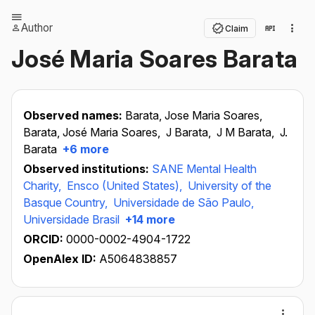
Author
Claim
José Maria Soares Barata
Observed names:
Barata, Jose Maria Soares,
Barata, José Maria Soares,
J Barata,
J M Barata,
J.
Barata
+6 more
Observed institutions:
SANE Mental Health
Charity,
Ensco (United States),
University of the
Basque Country,
Universidade de São Paulo,
Universidade Brasil
+14 more
ORCID:
0000-0002-4904-1722
OpenAlex ID:
A5064838857