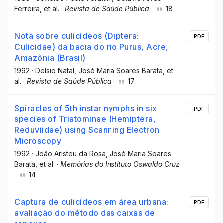
Ferreira
, et al.
·
Revista de Saúde Pública
·
18
Nota sobre culicídeos (Diptera:
PDF
Culicidae) da bacia do rio Purus, Acre,
Amazônia (Brasil)
1992
·
Delsio Natal
, José Maria Soares Barata
, et
al.
·
Revista de Saúde Pública
·
17
Spiracles of 5th instar nymphs in six
PDF
species of Triatominae (Hemiptera,
Reduviidae) using Scanning Electron
Microscopy
1992
·
João Aristeu da Rosa
, José Maria Soares
Barata
, et al.
·
Memórias do Instituto Oswaldo Cruz
·
14
Captura de culicídeos em área urbana:
PDF
avaliação do método das caixas de