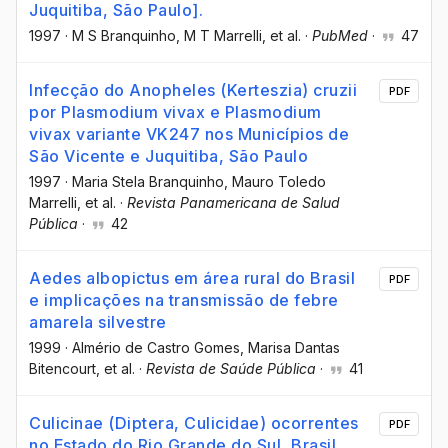
Juquitiba, São Paulo].
1997
·
M S Branquinho
, M T Marrelli
, et al.
·
PubMed
·
47
Infecção do Anopheles (Kerteszia) cruzii
PDF
por Plasmodium vivax e Plasmodium
vivax variante VK247 nos Municípios de
São Vicente e Juquitiba, São Paulo
1997
·
Maria Stela Branquinho
, Mauro Toledo
Marrelli
, et al.
·
Revista Panamericana de Salud
Pública
·
42
Aedes albopictus em área rural do Brasil
PDF
e implicações na transmissão de febre
amarela silvestre
1999
·
Almério de Castro Gomes
, Marisa Dantas
Bitencourt
, et al.
·
Revista de Saúde Pública
·
41
Culicinae (Diptera, Culicidae) ocorrentes
PDF
no Estado do Rio Grande do Sul, Brasil