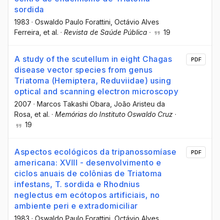
sordida
1983
·
Oswaldo Paulo Forattini
, Octávio Alves
Ferreira
, et al.
·
Revista de Saúde Pública
·
19
A study of the scutellum in eight Chagas
PDF
disease vector species from genus
Triatoma (Hemiptera, Reduviidae) using
optical and scanning electron microscopy
2007
·
Marcos Takashi Obara
, João Aristeu da
Rosa
, et al.
·
Memórias do Instituto Oswaldo Cruz
·
19
Aspectos ecológicos da tripanossomíase
PDF
americana: XVIII - desenvolvimento e
ciclos anuais de colônias de Triatoma
infestans, T. sordida e Rhodnius
neglectus em ecótopos artificiais, no
ambiente peri e extradomiciliar
1983
·
Oswaldo Paulo Forattini
, Octávio Alves