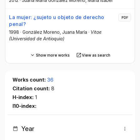
2012
·
Juana María González Moreno
, María Isabel
La mujer: ¿sujeto u objeto de derecho
PDF
penal?
1998
·
González Moreno, Juana María
·
Vitae
(Universidad de Antioquia)
Show more works
View as search
Works count:
36
Citation count:
8
H-index:
1
I10-index:
Year