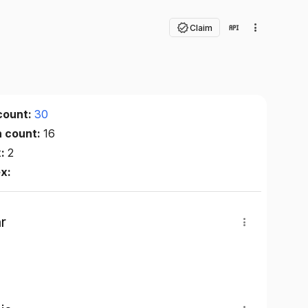
Claim
count:
30
n count:
16
x:
2
ex:
r