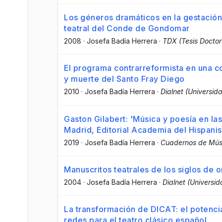
Los géneros dramáticos en la gestación
teatral del Conde de Gondomar
2008
·
Josefa Badía Herrera
·
TDX (Tesis Doctor
El programa contrarreformista en una co
y muerte del Santo Fray Diego
2010
·
Josefa Badía Herrera
·
Dialnet (Universida
Gaston Gilabert: 'Música y poesía en 
Madrid, Editorial Academia del Hispani
2019
·
Josefa Badía Herrera
·
Cuadernos de Mús
Manuscritos teatrales de los siglos de o
2004
·
Josefa Badía Herrera
·
Dialnet (Universid
La transformación de DICAT: el potencial
redes para el teatro clásico español