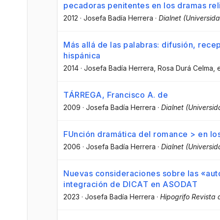
pecadoras penitentes en los dramas rel
2012
·
Josefa Badía Herrera
·
Dialnet (Universida
Más allá de las palabras: difusión, recep
hispánica
2014
·
Josefa Badía Herrera
, Rosa Durá Celma
, 
TÁRREGA, Francisco A. de
2009
·
Josefa Badía Herrera
·
Dialnet (Universid
FUnción dramática del romance > en lo
2006
·
Josefa Badía Herrera
·
Dialnet (Universid
Nuevas consideraciones sobre las «auto
integración de DICAT en ASODAT
2023
·
Josefa Badía Herrera
·
Hipogrifo Revista d