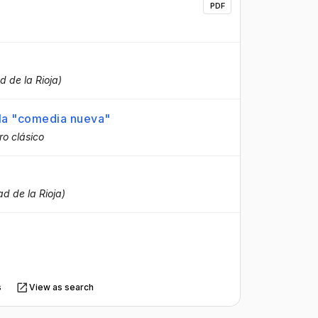
PDF
d de la Rioja)
 la "comedia nueva"
o clásico
ad de la Rioja)
s
View as search