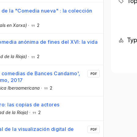
Top
 de la "Comedia nueva" : la colección
als en Xarxa)
·
2
Ty
media anónima de fines del XVI: la vida
d de la Rioja)
·
2
las comedias de Bances Candamo',
PDF
smo, 2017
ica Iberoamericana
·
2
ro: las copias de actores
ad de la Rioja)
·
2
 de la visualización digital de
PDF