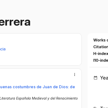
errera
Works 
Citatio
ncia
H-inde
I10-ind
Yea
 buenas costumbres de Juan de Dios: de
 Literatura Española Medieval y del Renacimiento