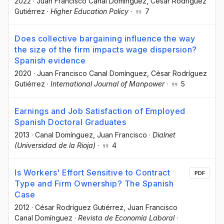
2022
·
Juan Francisco Canal Domínguez
, César Rodríguez
Gutiérrez
·
Higher Education Policy
·
7
Does collective bargaining influence the way
the size of the firm impacts wage dispersion?
Spanish evidence
2020
·
Juan Francisco Canal Domínguez
, César Rodríguez
Gutiérrez
·
International Journal of Manpower
·
5
Earnings and Job Satisfaction of Employed
Spanish Doctoral Graduates
2013
·
Canal Domínguez, Juan Francisco
·
Dialnet
(Universidad de la Rioja)
·
4
Is Workers' Effort Sensitive to Contract
PDF
Type and Firm Ownership? The Spanish
Case
2012
·
César Rodríguez Gutiérrez
, Juan Francisco
Canal Domínguez
·
Revista de Economía Laboral
·