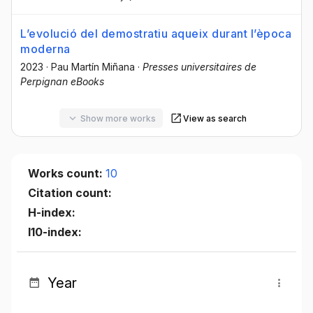
L’evolució del demostratiu aqueix durant l’època
moderna
2023
·
Pau Martín Miñana
·
Presses universitaires de
Perpignan eBooks
Show more works
View as search
Works count:
10
Citation count:
H-index:
I10-index:
Year