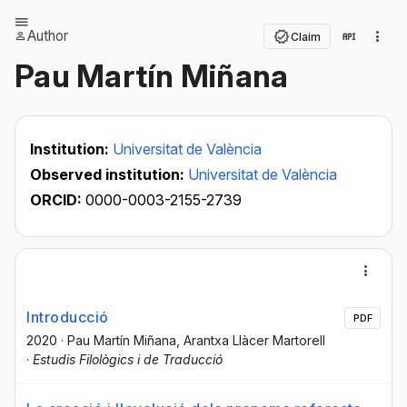
Author
Claim
Pau Martín Miñana
Institution:
Universitat de València
Observed institution:
Universitat de València
ORCID:
0000-0003-2155-2739
Introducció
PDF
2020
·
Pau Martín Miñana
, Arantxa Llàcer Martorell
·
Estudis Filològics i de Traducció