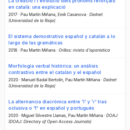
La creació i l'evolució dels pronoms reforçats
en català: una explicació
2017
·
Pau Martín Miñana
, Emili Casanova
·
Dialnet
(Universidad de la Rioja)
El sistema demostrativo español y catalán a lo
largo de las gramáticas
2018
·
Pau Martín Miñana
·
Orillas: rivista d'ispanistica
Morfología verbal histórica: un análisis
contrastivo entre el catalán y el español
2020
·
Manuel Badal Bertolín
, Pau Martín Miñana
·
Dialnet
(Universidad de la Rioja)
La alternancia diacrónica entre 'l' y 'ɾ' tras
oclusiva o 'f' en español y portugués
2020
·
Miguel Silvestre Llamas
, Pau Martín Miñana
·
DOAJ
(DOAJ: Directory of Open Access Journals)