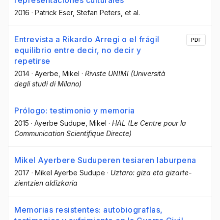
representaciones culturales
2016
·
Patrick Eser
, Stefan Peters
, et al.
Entrevista a Rikardo Arregi o el frágil
PDF
equilibrio entre decir, no decir y
repetirse
2014
·
Ayerbe, Mikel
·
Riviste UNIMI (Università
degli studi di Milano)
Prólogo: testimonio y memoria
2015
·
Ayerbe Sudupe, Mikel
·
HAL (Le Centre pour la
Communication Scientifique Directe)
Mikel Ayerbere Suduperen tesiaren laburpena
2017
·
Mikel Ayerbe Sudupe
·
Uztaro: giza eta gizarte-
zientzien aldizkaria
Memorias resistentes: autobiografías,