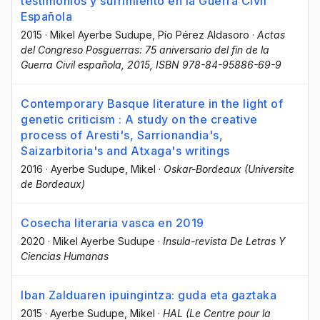
testimonios y sufrimiento en la Guerra Civil
Española
2015
·
Mikel Ayerbe Sudupe
, Pío Pérez Aldasoro
·
Actas
del Congreso Posguerras: 75 aniversario del fin de la
Guerra Civil española, 2015, ISBN 978-84-95886-69-9
Contemporary Basque literature in the light of
genetic criticism : A study on the creative
process of Aresti's, Sarrionandia's,
Saizarbitoria's and Atxaga's writings
2016
·
Ayerbe Sudupe, Mikel
·
Oskar-Bordeaux (Universite
de Bordeaux)
Cosecha literaria vasca en 2019
2020
·
Mikel Ayerbe Sudupe
·
Insula-revista De Letras Y
Ciencias Humanas
Iban Zalduaren ipuingintza: guda eta gaztaka
2015
·
Ayerbe Sudupe, Mikel
·
HAL (Le Centre pour la