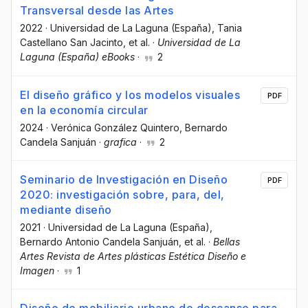
Transversal desde las Artes
2022
·
Universidad de La Laguna (España)
, Tania
Castellano San Jacinto
, et al.
·
Universidad de La
Laguna (España) eBooks
·
2
El diseño gráfico y los modelos visuales
PDF
en la economía circular
2024
·
Verónica González Quintero
, Bernardo
Candela Sanjuán
·
grafica
·
2
Seminario de Investigación en Diseño
PDF
2020: investigación sobre, para, del,
mediante diseño
2021
·
Universidad de La Laguna (España)
,
Bernardo Antonio Candela Sanjuán
, et al.
·
Bellas
Artes Revista de Artes plásticas Estética Diseño e
Imagen
·
1
Diseño de mobiliario urbano de descanso para