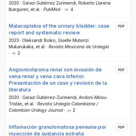
2020
·
Garazi Gutiérrez Zurimendi
, Roberto Llarena
Ibarguren
, et al.
·
PubMed
·
4
Malacoplakia of the urinary bladder: case
PDF
report and systematic review
2023
·
Oleksandr Boiko
, Giselle Mutsinzi
Mukarukaka
, et al.
·
Revista Mexicana de Urología
·
2
Angiomiolipoma renal con invasión de
PDF
vena renal y vena cava inferior.
Presentación de un caso y revisión de la
literatura
2020
·
Garazi Gutiérrez-Zurimendi
, Andoni Albisu-
Tristán
, et al.
·
Revista Urología Colombiana /
Colombian Urology Journal
·
2
Inflamación granulomatosa peneana por
PDF
inyección de sustancia extraña