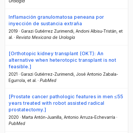
Urología
Inflamación granulomatosa peneana por
inyección de sustancia extraña
2019
·
Garazi Gutiérrez Zurimendi
, Andoni Albisu-Tristán
, et
al.
·
Revista Mexicana de Urología
[Orthotopic kidney transplant (OKT): An
alternative when heterotopic transplant is not
feasible.]
2021
·
Garazi Gutiérrez-Zurimendi
, José Antonio Zabala-
Egurrola
, et al.
·
PubMed
[Prostate cancer pathologic features in men ≤55
years treated with robot assisted radical
prostatectomy.]
2020
·
Marta Antón-Juanilla
, Antonio Arruza-Echevarría
·
PubMed