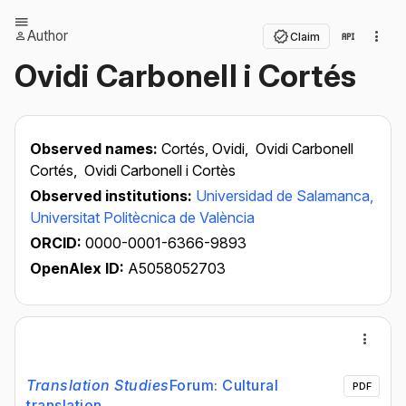
Author
Claim
Ovidi Carbonell i Cortés
Observed names:
Cortés, Ovidi,
Ovidi Carbonell
Cortés,
Ovidi Carbonell i Cortès
Observed institutions:
Universidad de Salamanca,
Universitat Politècnica de València
ORCID:
0000-0001-6366-9893
OpenAlex ID:
A5058052703
Translation Studies
Forum: Cultural
PDF
translation