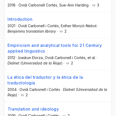
2018
·
Ovidi Carbonell Cortés
, Sue-Ann Harding
·
3
Introduction
2021
·
Ovidi Carbonell i Cortés
, Esther Monzó-Nebot
·
Benjamins translation library
·
2
Empiricism and analytical tools for 21 Century
applied linguistics
2012
·
Izaskun Elorza
, Ovidi Carbonell i Cortés
, et al.
·
Dialnet (Universidad de la Rioja)
·
2
La ética del traductor y la ética de la
traductología
2004
·
Ovidi Carbonell i Cortés
·
Dialnet (Universidad de la
Rioja)
·
2
Translation and ideology
2019
·
Ovidi Carbonell i Cortés
·
2