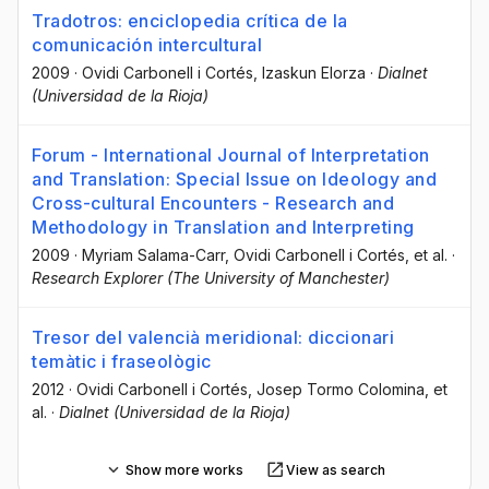
Tradotros: enciclopedia crítica de la
comunicación intercultural
2009
·
Ovidi Carbonell i Cortés
, Izaskun Elorza
·
Dialnet
(Universidad de la Rioja)
Forum - International Journal of Interpretation
and Translation: Special Issue on Ideology and
Cross-cultural Encounters - Research and
Methodology in Translation and Interpreting
2009
·
Myriam Salama-Carr
, Ovidi Carbonell i Cortés
, et al.
·
Research Explorer (The University of Manchester)
Tresor del valencià meridional: diccionari
temàtic i fraseològic
2012
·
Ovidi Carbonell i Cortés
, Josep Tormo Colomina
, et
al.
·
Dialnet (Universidad de la Rioja)
Show more works
View as search