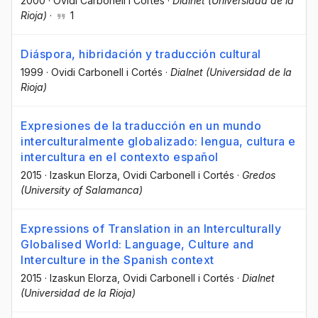
2000
·
Ovidi Carbonell i Cortés
·
Dialnet (Universidad de la
Rioja)
·
1
Diáspora, hibridación y traducción cultural
1999
·
Ovidi Carbonell i Cortés
·
Dialnet (Universidad de la
Rioja)
Expresiones de la traducción en un mundo
interculturalmente globalizado: lengua, cultura e
intercultura en el contexto español
2015
·
Izaskun Elorza
, Ovidi Carbonell i Cortés
·
Gredos
(University of Salamanca)
Expressions of Translation in an Interculturally
Globalised World: Language, Culture and
Interculture in the Spanish context
2015
·
Izaskun Elorza
, Ovidi Carbonell i Cortés
·
Dialnet
(Universidad de la Rioja)