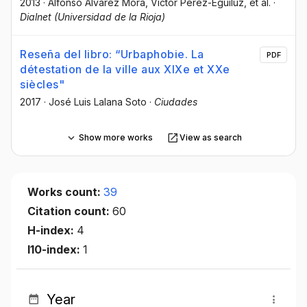
2013
·
Alfonso Álvarez Mora
, Victor Pérez-Eguíluz
, et al.
·
Dialnet (Universidad de la Rioja)
Reseña del libro: “Urbaphobie. La
PDF
détestation de la ville aux XIXe et XXe
siècles"
2017
·
José Luis Lalana Soto
·
Ciudades
Show more works
View as search
Works count:
39
Citation count:
60
H-index:
4
I10-index:
1
Year