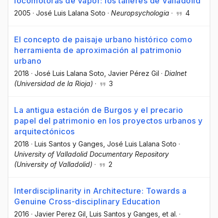
locomotoras de vapor: los talleres de Valladolid
2005
·
José Luis Lalana Soto
·
Neuropsychologia
·
4
El concepto de paisaje urbano histórico como
herramienta de aproximación al patrimonio
urbano
2018
·
José Luis Lalana Soto
, Javier Pérez Gil
·
Dialnet
(Universidad de la Rioja)
·
3
La antigua estación de Burgos y el precario
papel del patrimonio en los proyectos urbanos y
arquitectónicos
2018
·
Luis Santos y Ganges
, José Luis Lalana Soto
·
University of Valladolid Documentary Repository
(University of Valladolid)
·
2
Interdisciplinarity in Architecture: Towards a
Genuine Cross-disciplinary Education
2016
·
Javier Perez Gil
, Luis Santos y Ganges
, et al.
·