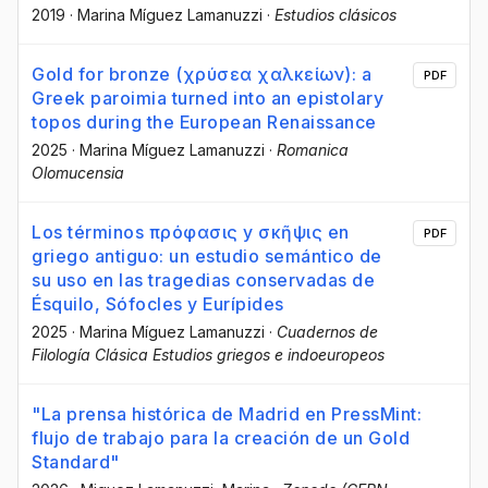
2019
·
Marina Míguez Lamanuzzi
·
Estudios clásicos
Gold for bronze (χρύσεα χαλκείων): a
PDF
Greek paroimia turned into an epistolary
topos during the European Renaissance
2025
·
Marina Míguez Lamanuzzi
·
Romanica
Olomucensia
Los términos πρόφασις y σκῆψις en
PDF
griego antiguo: un estudio semántico de
su uso en las tragedias conservadas de
Ésquilo, Sófocles y Eurípides
2025
·
Marina Míguez Lamanuzzi
·
Cuadernos de
Filología Clásica Estudios griegos e indoeuropeos
"La prensa histórica de Madrid en PressMint:
flujo de trabajo para la creación de un Gold
Standard"