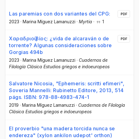
Las paremias con dos variantes del CPG:
PDF
2023
·
Marina Míguez Lamanuzzi
·
Myrtia
·
1
Χαραδριοῦ βίος: ¿vida de alcaraván o de
PDF
torrente? Algunas consideraciones sobre
Gorgias 494b
2023
·
Marina Míguez Lamanuzzi
·
Cuadernos de
Filología Clásica Estudios griegos e indoeuropeos
Salvatore Nicosia, "Ephemeris: scritti efimeri",
Soveria Mannelli: Rubinetto Editore, 2013, 514
págs. ISBN: 978-88-4983-474-1
2019
·
Marina Míguez Lamanuzzi
·
Cuadernos de Filología
Clásica Estudios griegos e indoeuropeos
El proverbio "una madera torcida nunca se
endereza" (xylon ankilon udepot' orthon)