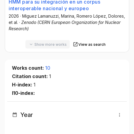
HMM para su integración en un corpus
interoperable nacional y europeo
2026
·
Miguez Lamanuzzi, Marina
, Romero López, Dolores
,
et al.
·
Zenodo (CERN European Organization for Nuclear
Research)
Show more works
View as search
Works count:
10
Citation count:
1
H-index:
1
I10-index:
Year