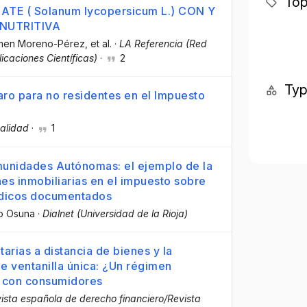
Top
E ( Solanum lycopersicum L.) CON Y
 NUTRITIVA
rmen Moreno-Pérez
, et al.
·
LA Referencia (Red
icaciones Científicas)
·
2
Ty
aro para no residentes en el Impuesto
alidad
·
1
munidades Autónomas: el ejemplo de la
es inmobiliarias en el impuesto sobre
rídicos documentados
o Osuna
·
Dialnet (Universidad de la Rioja)
arias a distancia de bienes y la
e ventanilla única: ¿Un régimen
UE con consumidores
vista española de derecho financiero/Revista