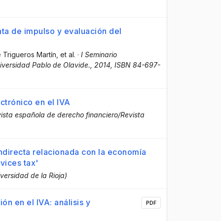
ta de impulso y evaluación del
é Trigueros Martín
, et al.
·
I Seminario
iversidad Pablo de Olavide., 2014, ISBN 84-697-
ctrónico en el IVA
vista española de derecho financiero/Revista
indirecta relacionada con la economía
rvices tax'
iversidad de la Rioja)
n en el IVA: análisis y
PDF