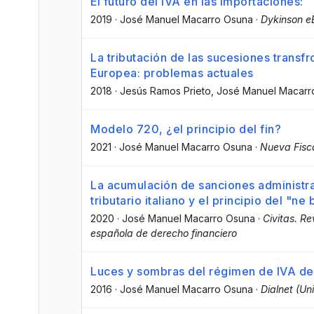
El futuro del IVA en las importaciones:
2019
·
José Manuel Macarro Osuna
·
Dykinson e
La tributación de las sucesiones transfr
Europea: problemas actuales
2018
·
Jesús Ramos Prieto
, José Manuel Macarr
Modelo 720, ¿el principio del fin?
2021
·
José Manuel Macarro Osuna
·
Nueva Fisc
La acumulación de sanciones administra
tributario italiano y el principio del "ne 
2020
·
José Manuel Macarro Osuna
·
Civitas. R
española de derecho financiero
Luces y sombras del régimen de IVA de 
2016
·
José Manuel Macarro Osuna
·
Dialnet (Un