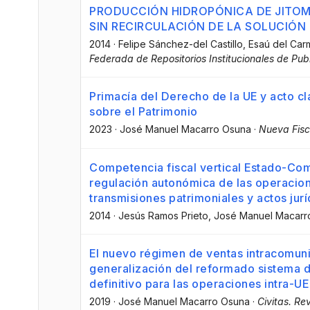
PRODUCCIÓN HIDROPÓNICA DE JITOMAT
SIN RECIRCULACIÓN DE LA SOLUCIÓN
2014
·
Felipe Sánchez-del Castillo
, Esaú del Ca
Federada de Repositorios Institucionales de Publ
Primacía del Derecho de la UE y acto cl
sobre el Patrimonio
2023
·
José Manuel Macarro Osuna
·
Nueva Fisc
Competencia fiscal vertical Estado-Co
regulación autonómica de las operacion
transmisiones patrimoniales y actos ju
2014
·
Jesús Ramos Prieto
, José Manuel Macarr
El nuevo régimen de ventas intracomunit
generalización del reformado sistema d
definitivo para las operaciones intra-
2019
·
José Manuel Macarro Osuna
·
Civitas. Re