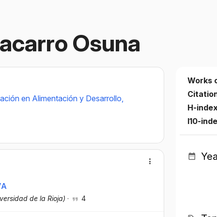
acarro Osuna
Works 
Citatio
ación en Alimentación y Desarrollo,
H-inde
I10-ind
Yea
VA
iversidad de la Rioja)
·
4