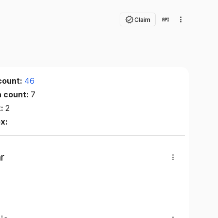
Claim
count:
46
n count:
7
x:
2
ex:
r