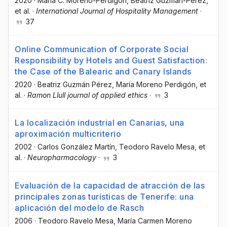
2020
·
María C. Moreno-Perdigón
, Beatriz Guzmán-Pérez
,
et al.
·
International Journal of Hospitality Management
·
37
Online Communication of Corporate Social
Responsibility by Hotels and Guest Satisfaction:
the Case of the Balearic and Canary Islands
2020
·
Beatriz Guzmán Pérez
, María Moreno Perdigón
, et
al.
·
Ramon Llull journal of applied ethics
·
3
La localización industrial en Canarias, una
aproximación multicriterio
2002
·
Carlos González Martín
, Teodoro Ravelo Mesa
, et
al.
·
Neuropharmacology
·
3
Evaluación de la capacidad de atracción de las
principales zonas turísticas de Tenerife: una
aplicación del modelo de Rasch
2006
·
Teodoro Ravelo Mesa
, María Carmen Moreno