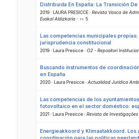
Distribuida En España: La Transición De
2019
·
LAURA PRESICCE
·
Revista Vasca de Admin
Euskal Aldizkaria
·
5
Las competencias municipales propias: t
jurisprudencia constitucional
2019
·
Laura Presicce
·
O2 - Repositori Instituci
Buscando instrumentos de coordinación 
en España
2020
·
Laura Presicce
·
Actualidad Jurídica Amb
Las competencias de los ayuntamientos
fotovoltaico en el sector doméstico: es
2021
·
Laura Presicce
·
Revista de Investigações 
Energieakkoord y Klimaatakkoord. Los
coordinación para las políticas neerlan