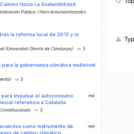
Top
 Camino Hacia La Sostenibilidad
istración Pública / Herri-Arduralaritzarako
ras la reforma local de 2013 y la
Ty
onal (Universitat Oberta de Catalunya)
·
3
para la gobernanza climática multinivel
iental
·
3
 para impulsar el autoconsumo
PDF
pecial referencia a Cataluña
Constitucionais
·
3
 acuerdos como instrumento de
PDF
desas de cambio climático