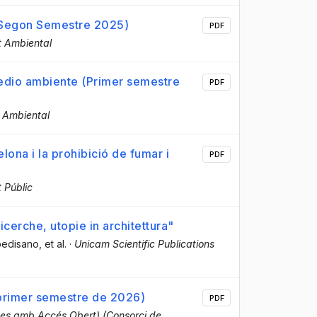
 (Segon Semestre 2025)
PDF
t Ambiental
medio ambiente (Primer semestre
PDF
 Ambiental
lona i la prohibició de fumar i
PDF
 Públic
cerche, utopie in architettura"
pedisano
, et al.
·
Unicam Scientific Publications
(primer semestre de 2026)
PDF
es amb Accés Obert) (Consorci de