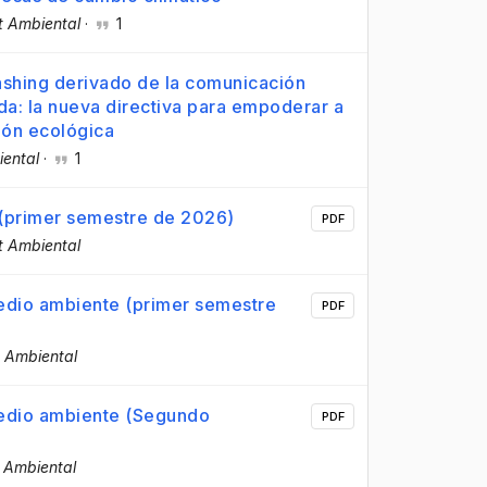
t Ambiental
·
1
ashing derivado de la comunicación
a: la nueva directiva para empoderar a
ión ecológica
iental
·
1
 (primer semestre de 2026)
PDF
t Ambiental
medio ambiente (primer semestre
PDF
t Ambiental
medio ambiente (Segundo
PDF
 Ambiental