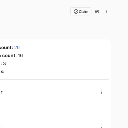
Claim
count:
26
n count:
16
x:
3
ex:
r