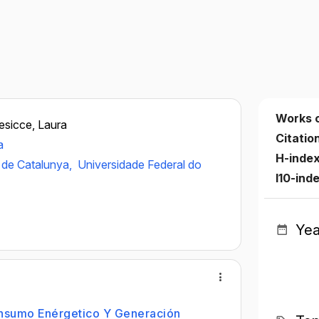
Works 
esicce, Laura
Citatio
a
H-inde
a de Catalunya,
Universidade Federal do
I10-ind
Yea
onsumo Enérgetico Y Generación