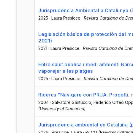
Jurisprudència Ambiental a Catalunya
2025
·
Laura Presicce
·
Revista Catalana de Dre
Legislación básica de protección del 
2021)
2021
·
Laura Presicce
·
Revista Catalana de Dret
Entre salut pública i medi ambient: Barce
vaporejar a les platges
2025
·
Laura Presicce
·
Revista Catalana de Dret
Ricerca "Navigare con PRUA. Progetti, ri
2004
·
Salvatore Santuccio
, Federico Orfeo Op
(University of Camerino)
Jurisprudencia ambiental en Cataluña 
2026
·
Presicce, Laura
·
RACO (Revistes Catalan