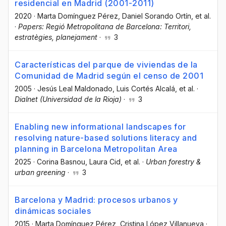
residencial en Madrid (2001-2011)
2020
·
Marta Domínguez Pérez
, Daniel Sorando Ortín
, et al.
·
Papers: Regió Metropolitana de Barcelona: Territori,
estratègies, planejament
·
3
Características del parque de viviendas de la
Comunidad de Madrid según el censo de 2001
2005
·
Jesús Leal Maldonado
, Luis Cortés Alcalá
, et al.
·
Dialnet (Universidad de la Rioja)
·
3
Enabling new informational landscapes for
resolving nature-based solutions literacy and
planning in Barcelona Metropolitan Area
2025
·
Corina Basnou
, Laura Cid
, et al.
·
Urban forestry &
urban greening
·
3
Barcelona y Madrid: procesos urbanos y
dinámicas sociales
2015
·
Marta Domínguez Pérez
, Cristina López Villanueva
·