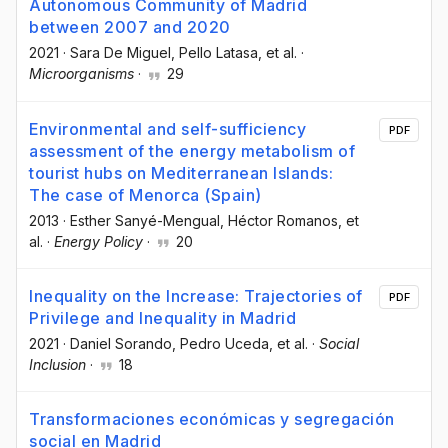
Autonomous Community of Madrid
between 2007 and 2020
2021
·
Sara De Miguel
, Pello Latasa
, et al.
·
Microorganisms
·
29
Environmental and self-sufficiency
PDF
assessment of the energy metabolism of
tourist hubs on Mediterranean Islands:
The case of Menorca (Spain)
2013
·
Esther Sanyé-Mengual
, Héctor Romanos
, et
al.
·
Energy Policy
·
20
Inequality on the Increase: Trajectories of
PDF
Privilege and Inequality in Madrid
2021
·
Daniel Sorando
, Pedro Uceda
, et al.
·
Social
Inclusion
·
18
Transformaciones económicas y segregación
social en Madrid