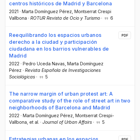
centros históricos de Madrid y Barcelona
2021
·
Marta Domínguez Pérez
, Montserrat Crespi
Vallbona
·
ROTUR Revista de Ocio y Turismo
·
6
Reequilibrando los espacios urbanos
PDF
derecho a la ciudad y participación
ciudadana en los barrios vulnerables de
Madrid
2022
·
Pedro Uceda Navas
, Marta Domínguez
Pérez
·
Revista Española de Investigaciones
Sociológicas
·
5
The narrow margin of urban protest art: A
comparative study of the role of street art in two
neighborhoods of Barcelona and Madrid
2022
·
Marta Domínguez Pérez
, Montserrat Crespi-
Vallbona
, et al.
·
Journal of Urban Affairs
·
5
Estrategias urbanas en los espacios
PDF