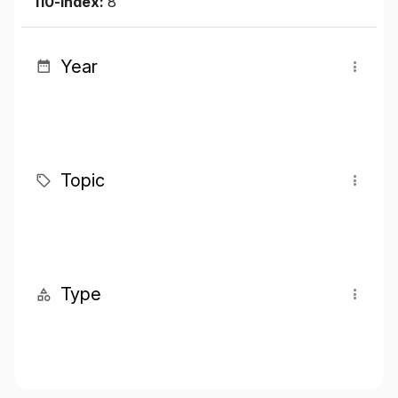
I10-index:
8
Year
Topic
Type