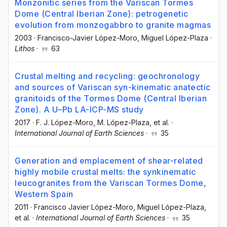
Monzonitic series from the Variscan Tormes
Dome (Central Iberian Zone): petrogenetic
evolution from monzogabbro to granite magmas
2003
·
Francisco-Javier López-Moro
, Miguel López-Plaza
·
Lithos
·
63
Crustal melting and recycling: geochronology
and sources of Variscan syn-kinematic anatectic
granitoids of the Tormes Dome (Central Iberian
Zone). A U–Pb LA-ICP-MS study
2017
·
F. J. López-Moro
, M. López-Plaza
, et al.
·
International Journal of Earth Sciences
·
35
Generation and emplacement of shear-related
highly mobile crustal melts: the synkinematic
leucogranites from the Variscan Tormes Dome,
Western Spain
2011
·
Francisco Javier López-Moro
, Miguel López-Plaza
,
et al.
·
International Journal of Earth Sciences
·
35