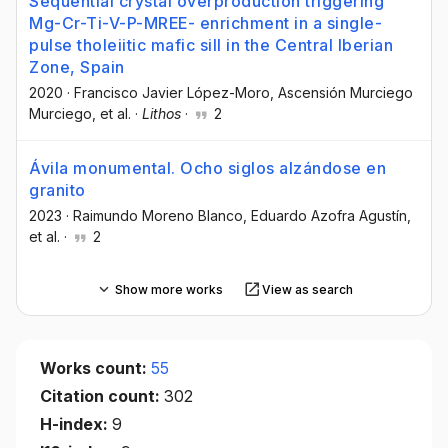
Sequential crystal overproduction triggering
Mg-Cr-Ti-V-P-MREE- enrichment in a single-
pulse tholeiitic mafic sill in the Central Iberian
Zone, Spain
2020
·
Francisco Javier López-Moro
, Ascensión Murciego
Murciego
, et al.
·
Lithos
·
2
Ávila monumental. Ocho siglos alzándose en
granito
2023
·
Raimundo Moreno Blanco
, Eduardo Azofra Agustín
,
et al.
·
2
Show more works
View as search
Works count:
55
Citation count:
302
H-index:
9