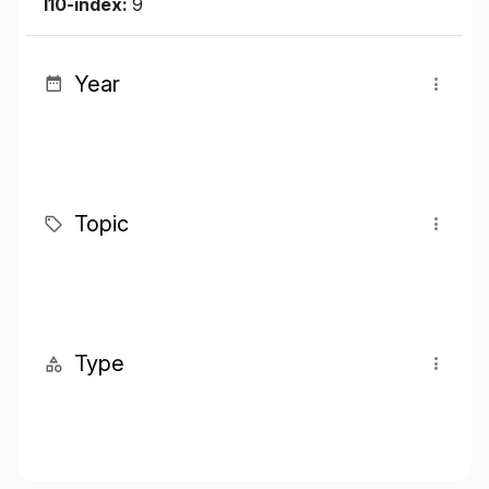
I10-index:
9
Year
Topic
Type