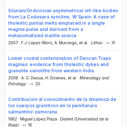
Silurian/Ordovician asymmetrical sill-like bodies
from La Codosera syncline, W Spain: A case of
tholeiitic partial melts emplaced in a single
magma pulse and derived from a
metasomatized mantle source
2007
·
F.J. López-Moro
, A. Murciego
, et al.
·
Lithos
·
31
Lower crustal contamination of Deccan Traps
magmas: evidence from tholeiitic dykes and
granulite xenoliths from western India
2008
·
A. G. Dessai
, H. Downes
, et al.
·
Mineralogy and
Petrology
·
20
Contribucion al conocimiento de la dinamica de
los cuerpos graniticos en la penillanura
salmantino-zamorana
1982
·
Miguel López Plaza
·
Dialnet (Universidad de la
Rioja)
·
16