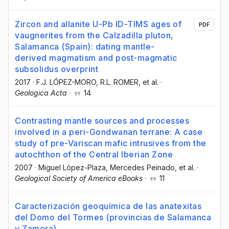
Zircon and allanite U-Pb ID-TIMS ages of
PDF
vaugnerites from the Calzadilla pluton,
Salamanca (Spain): dating mantle-
derived magmatism and post-magmatic
subsolidus overprint
2017
·
F.J. LÓPEZ-MORO
, R.L. ROMER
, et al.
·
Geologica Acta
·
14
Contrasting mantle sources and processes
involved in a peri-Gondwanan terrane: A case
study of pre-Variscan mafic intrusives from the
autochthon of the Central Iberian Zone
2007
·
Miguel López-Plaza
, Mercedes Peinado
, et al.
·
Geological Society of America eBooks
·
11
Caracterización geoquímica de las anatexitas
del Domo del Tormes (provincias de Salamanca
y Zamora)