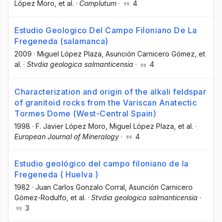
López Moro
, et al.
·
Complutum
·
4
Estudio Geologico Del Campo Filoniano De La
Fregeneda (salamanca)
2009
·
Miguel López Plaza
, Asunción Carnicero Gómez
, et
al.
·
Stvdia geologica salmanticensia
·
4
Characterization and origin of the alkali feldspar
of granitoid rocks from the Variscan Anatectic
Tormes Dome (West-Central Spain)
1998
·
F. Javier López Moro
, Miguel López Plaza
, et al.
·
European Journal of Mineralogy
·
4
Estudio geológico del campo filoniano de la
Fregeneda ( Huelva )
1982
·
Juan Carlos Gonzalo Corral
, Asunción Carnicero
Gómez-Rodulfo
, et al.
·
Stvdia geologica salmanticensia
·
3