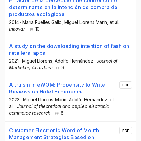
El factor de la percepción de control como
determinante en la intención de compra de
productos ecológicos
2014
·
María Puelles Gallo
, Miguel Llorens Marín
, et al.
·
Innovar
·
10
A study on the downloading intention of fashion
retailers’ apps
2021
·
Miguel Llorens
, Adolfo Hernández
·
Journal of
Marketing Analytics
·
9
Altruism in eWOM: Propensity to Write
PDF
Reviews on Hotel Experience
2023
·
Miguel Llorens-Marin
, Adolfo Hernandez
, et
al.
·
Journal of theoretical and applied electronic
commerce research
·
8
Customer Electronic Word of Mouth
PDF
Management Strategies Based on