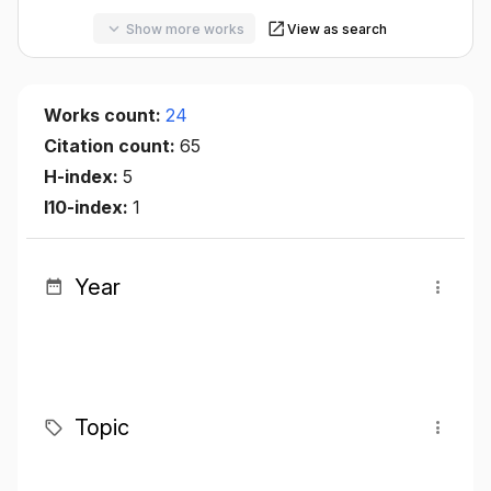
Show more works
View as search
Works count:
24
Citation count:
65
H-index:
5
I10-index:
1
Year
Topic