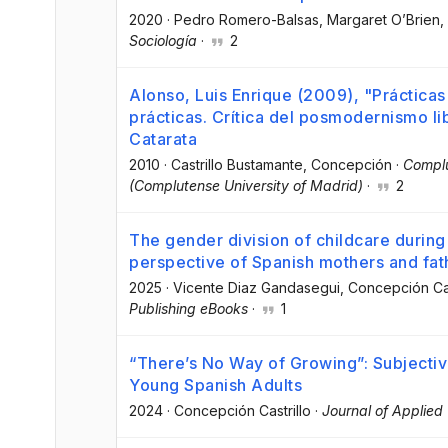
2020
·
Pedro Romero-Balsas
, Margaret O’Brien
,
Sociología
·
2
Alonso, Luis Enrique (2009), "Práctica
prácticas. Crítica del posmodernismo lib
Catarata
2010
·
Castrillo Bustamante, Concepción
·
Complu
(Complutense University of Madrid)
·
2
The gender division of childcare during
perspective of Spanish mothers and fat
2025
·
Vicente Diaz Gandasegui
, Concepción Ca
Publishing eBooks
·
1
“There’s No Way of Growing”: Subjecti
Young Spanish Adults
2024
·
Concepción Castrillo
·
Journal of Applied