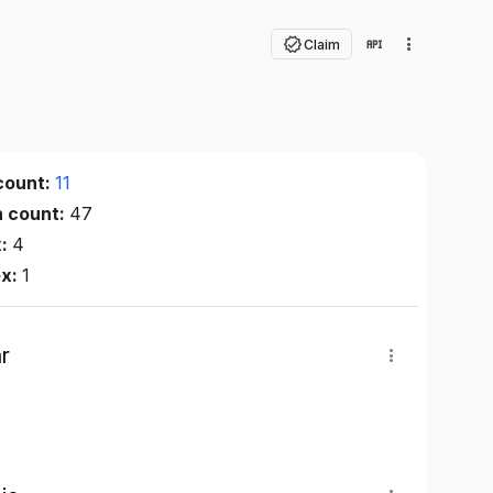
Claim
count:
11
n count:
47
x:
4
ex:
1
r