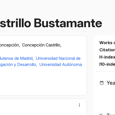
trillo Bustamante
Works 
Concepción,
Concepción Castrillo,
Citatio
H-inde
lutense de Madrid,
Universidad Nacional de
I10-ind
igación y Desarrollo,
Universidad Autónoma
Yea