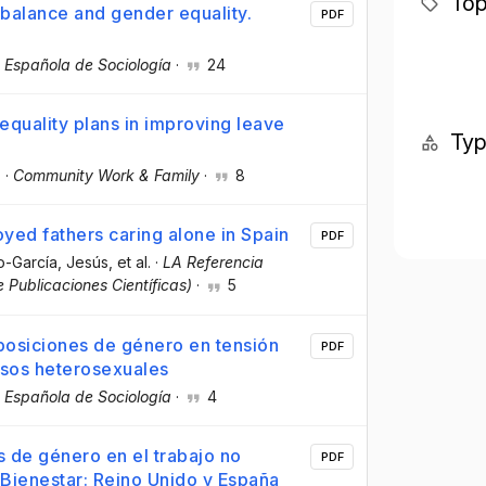
Top
balance and gender equality.
PDF
 Española de Sociología
·
24
equality plans in improving leave
Ty
.
·
Community Work & Family
·
8
ed fathers caring alone in Spain
PDF
o-García, Jesús
, et al.
·
LA Referencia
 Publicaciones Científicas)
·
5
sposiciones de género en tensión
PDF
osos heterosexuales
 Española de Sociología
·
4
 de género en el trabajo no
PDF
Bienestar: Reino Unido y España