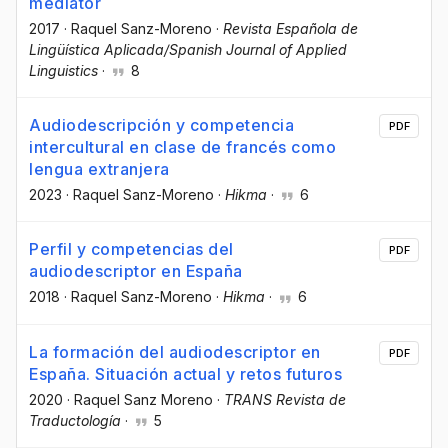
mediator
2017
·
Raquel Sanz-Moreno
·
Revista Española de
Lingüística Aplicada/Spanish Journal of Applied
Linguistics
·
8
Audiodescripción y competencia
PDF
intercultural en clase de francés como
lengua extranjera
2023
·
Raquel Sanz-Moreno
·
Hikma
·
6
Perfil y competencias del
PDF
audiodescriptor en España
2018
·
Raquel Sanz-Moreno
·
Hikma
·
6
La formación del audiodescriptor en
PDF
España. Situación actual y retos futuros
2020
·
Raquel Sanz Moreno
·
TRANS Revista de
Traductología
·
5