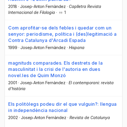
2018
·
Josep-Anton Fernàndez
·
Caplletra Revista
Internacional de Filologia
·
1
Com aprofitar-se dels febles i quedar com un
senyor: periodisme, política i (des)legitimació a
Contra Catalunya d'Arcadi Espada
1999
·
Josep‐Anton Fernàndez
·
Hispana
magnituds comparades. Els destrets de la
masculinitat i la crisi de l'autoria en dues
novel.les de Quim Monzó
2001
·
Josep‐Anton Fernàndez
·
El contemporani: revista
d'història
Els politòlegs podeu dir el que vulguin?: llengua
in independència nacional
2002
·
Josep‐Anton Fernàndez
·
Revista de Catalunya