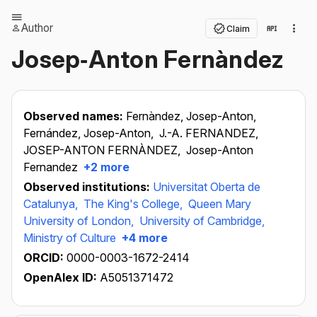
Author
Claim
Josep‐Anton Fernàndez
Observed names:
Fernàndez, Josep-Anton,
Fernández, Josep-Anton,
J.-A. FERNANDEZ,
JOSEP-ANTON FERNÀNDEZ,
Josep-Anton
Fernandez
+2 more
Observed institutions:
Universitat Oberta de
Catalunya,
The King's College,
Queen Mary
University of London,
University of Cambridge,
Ministry of Culture
+4 more
ORCID:
0000-0003-1672-2414
OpenAlex ID:
A5051371472