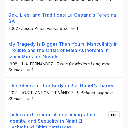
Sex, Lies, and Traditions: La Cubana’s Teresina,
SA
2002
·
Josep-Anton Fernàndez
·
1
My Tragedy Is Bigger Than Yours: Masculinity in
Trouble and the Crisis of Male Authorship in
Quim Monzo's Novels
1998
·
J.-A. FERNANDEZ
·
Forum for Modern Language
Studies
·
1
The Silence of the Body in Blai Bonet’s Diaries
2023
·
JOSEP-ANTON FERNÀNDEZ
·
Bulletin of Hispanic
Studies
·
1
Dislocated Temporalities: Immigration,
PDF
Identity, and Sexuality in Najat El
Hachmi’s «L’últim patriarca»