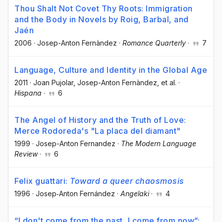
Thou Shalt Not Covet Thy Roots: Immigration
and the Body in Novels by Roig, Barbal, and
Jaén
2006
·
Josep-Anton Fernàndez
·
Romance Quarterly
·
7
Language, Culture and Identity in the Global Age
2011
·
Joan Pujolar
, Josep-Anton Fernàndez
, et al.
·
Hispana
·
6
The Angel of History and the Truth of Love:
Merce Rodoreda's "La placa del diamant"
1999
·
Josep-Anton Fernandez
·
The Modern Language
Review
·
6
Felix guattari:
Toward a queer chaosmosis
1996
·
Josep‐Anton Fernández
·
Angelaki
·
4
“I don't come from the past, I come from now”: