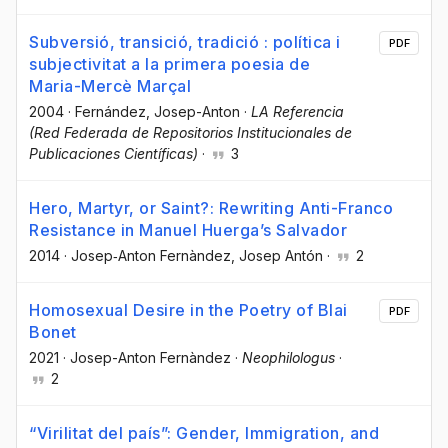
Subversió, transició, tradició : política i
PDF
subjectivitat a la primera poesia de
Maria-Mercè Marçal
2004
·
Fernández, Josep-Anton
·
LA Referencia
(Red Federada de Repositorios Institucionales de
Publicaciones Científicas)
·
3
Hero, Martyr, or Saint?: Rewriting Anti-Franco
Resistance in Manuel Huerga’s Salvador
2014
·
Josep‐Anton Fernàndez
, Josep Antón
·
2
Homosexual Desire in the Poetry of Blai
PDF
Bonet
2021
·
Josep-Anton Fernàndez
·
Neophilologus
·
2
“Virilitat del país”: Gender, Immigration, and