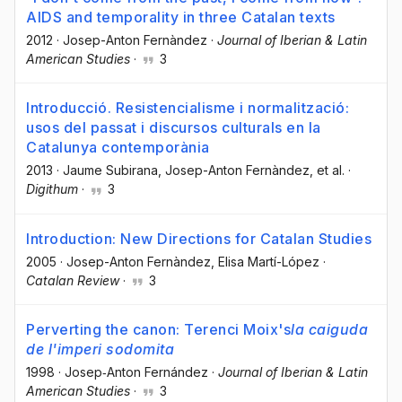
AIDS and temporality in three Catalan texts
2012
·
Josep-Anton Fernàndez
·
Journal of Iberian & Latin
American Studies
·
3
Introducció. Resistencialisme i normalització:
usos del passat i discursos culturals en la
Catalunya contemporània
2013
·
Jaume Subirana
, Josep-Anton Fernàndez
, et al.
·
Digithum
·
3
Introduction: New Directions for Catalan Studies
2005
·
Josep-Anton Fernàndez
, Elisa Martí-López
·
Catalan Review
·
3
Perverting the canon: Terenci Moix's
la caiguda
de l'imperi sodomita
1998
·
Josep‐Anton Fernández
·
Journal of Iberian & Latin
American Studies
·
3