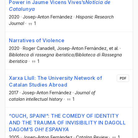
Power in Jaume Vicens Vives’s
Notícia de
Catalunya
2020
·
Josep-Anton Fernàndez
·
Hispanic Research
Journal
·
1
Narratives of Violence
2020
·
Roger Canadell
, Josep-Anton Fernàndez
, et al.
·
Biblioteca di rassegna iberistica/Biblioteca di Rassegna
iberistica
·
1
Xarxa Llull: The University Network of
PDF
Catalan Studies Abroad
2017
·
Josep-Anton Fernàndez
·
Journal of
catalan intellectual history
·
1
“OUCH, SPAIN!”: THE COMEDY OF IDENTITY
AND THE TRAUMA OF INVISIBILITY IN DAGOLL
DAGOM’S
OH! ESPANYA
2005
·
Josep-Anton Fernàndez
·
Catalan Review
·
1