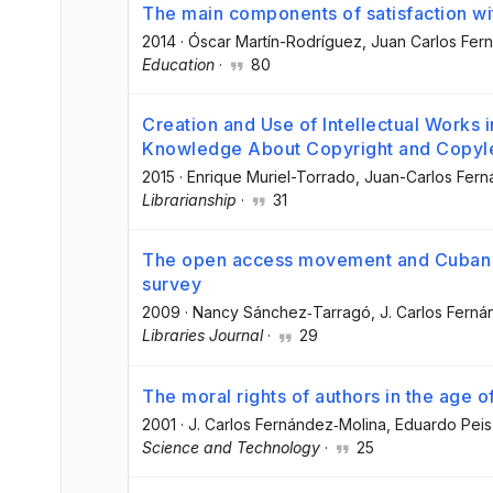
The main components of satisfaction wi
2014
·
Óscar Martín-Rodríguez
, Juan Carlos Fer
Education
·
80
Creation and Use of Intellectual Works 
Knowledge About Copyright and Copyle
2015
·
Enrique Muriel-Torrado
, Juan-Carlos Fer
Librarianship
·
31
The open access movement and Cuban h
survey
2009
·
Nancy Sánchez‐Tarragó
, J. Carlos Fern
Libraries Journal
·
29
The moral rights of authors in the age of
2001
·
J. Carlos Fernández‐Molina
, Eduardo Peis
Science and Technology
·
25