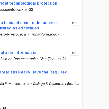
ight technological protection
Documentation
·
22
ina hacia el camino del acceso
PDF
trategias editoriales
lero-Rivero
, et al.
·
Transinformação
·
epto de información
PDF
ñola de Documentación Científica
·
21
ibrarians Really Have the Required
sta E. Moraes
, et al.
·
College & Research Libraries
18