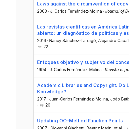
Laws against the circumvention of copyr
2003
·
J. Carlos Fernández‐Molina
·
Journal of 
Las revistas científicas en América Lat
abierto: un diagnóstico de políticas y es
2016
·
Nancy Sánchez-Tarragó
, Alejandro Cabal
22
Enfoques objetivo y subjetivo del conc
1994
·
J. Carlos Fernández-Molina
·
Revista espa
Academic Libraries and Copyright: Do L
Knowledge?
2017
·
Juan-Carlos Fernández-Molina
, João Bati
·
20
Updating OO-Method Function Points
2007
·
Giovanni Giachetti
, Beatriz Marin
, et al.
·