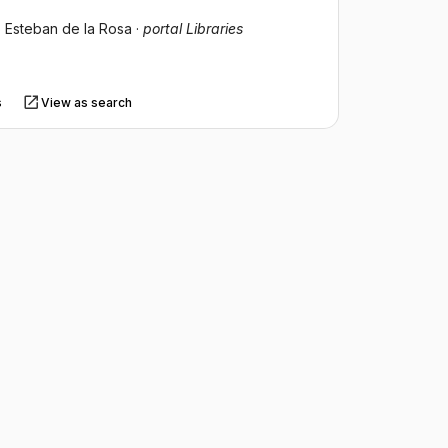
 Esteban de la Rosa
·
portal Libraries
s
View as search