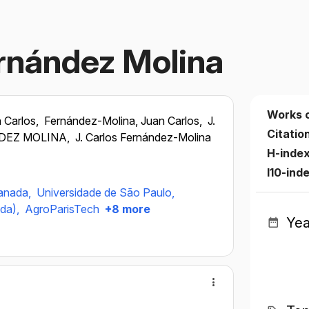
rnández Molina
Works 
 Carlos,
Fernández-Molina, Juan Carlos,
J.
Citatio
DEZ MOLINA,
J. Carlos Fernández-Molina
H-inde
I10-ind
ranada,
Universidade de São Paulo,
da),
AgroParisTech
+8 more
Yea