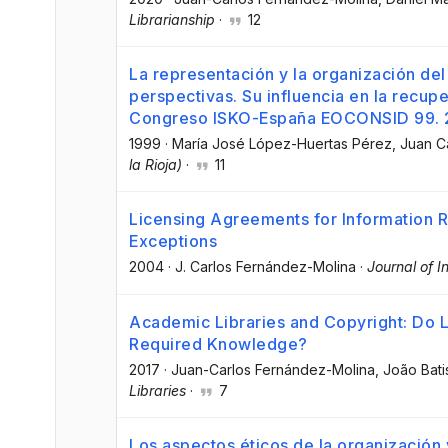
Librarianship
·
12
La representación y la organización del
perspectivas. Su influencia en la recupe
Congreso ISKO-España EOCONSID 99. 2
1999
·
María José López-Huertas Pérez
, Juan C
la Rioja)
·
11
Licensing Agreements for Information R
Exceptions
2004
·
J. Carlos Fernández-Molina
·
Journal of I
Academic Libraries and Copyright: Do L
Required Knowledge?
2017
·
Juan-Carlos Fernández-Molina
, João Bati
Libraries
·
7
Los aspectos éticos de la organización