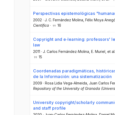
Perspectivas epistemológicas "humana
2002
·
J. C. Fernández Molina
, Félix Moya Aneg
Científica
·
16
Copyright and e‐learning: professors' 
law
2011
·
J. Carlos Fernández‐Molina
, E. Muriel
, et al
15
Coordenadas paradigmáticas, históricas
de la Información: una sistematización
2009
·
Rosa Lidia Vega-Almeida
, Juan Carlos F
Repository of the University of Granada (Univer
University copyright/scholarly communica
and staff profile
2020
·
Juan-Carlos Fernández-Molina
, Daniel Ma