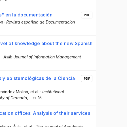
s" en la documentación
PDF
ón
·
Revista española de Documentación
level of knowledge about the new Spanish
.
·
Aslib Journal of Information Management
·
 y epistemológicas de la Ciencia
PDF
ernández Molina
, et al.
·
Institutional
sity of Granada)
·
15
tion offices: Analysis of their services
rtínez-Ávila
, et al.
·
The Journal of Academic