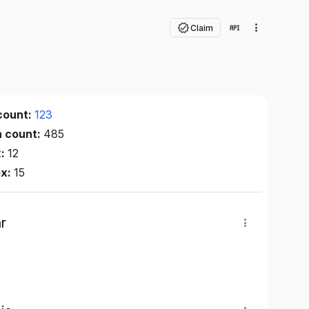
Claim
count:
123
n count:
485
x:
12
ex:
15
r