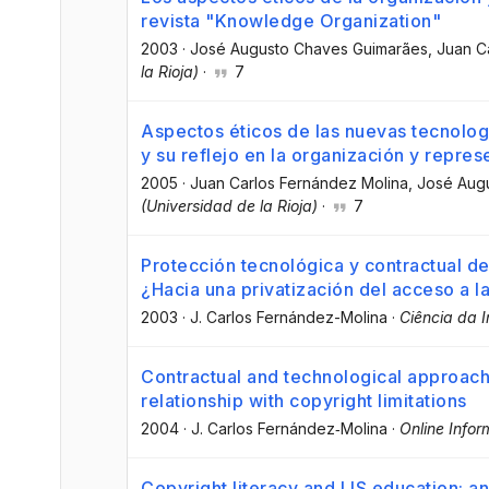
revista "Knowledge Organization"
2003
·
José Augusto Chaves Guimarães
, Juan C
la Rioja)
·
7
Aspectos éticos de las nuevas tecnologí
y su reflejo en la organización y repre
2005
·
Juan Carlos Fernández Molina
, José Aug
(Universidad de la Rioja)
·
7
Protección tecnológica y contractual de
¿Hacia una privatización del acceso a l
2003
·
J. Carlos Fernández-Molina
·
Ciência da 
Contractual and technological approache
relationship with copyright limitations
2004
·
J. Carlos Fernández‐Molina
·
Online Info
Copyright literacy and LIS education: ana