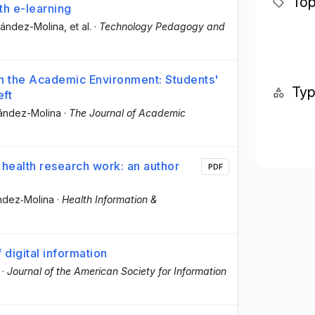
Top
th e-learning
nández-Molina
, et al.
·
Technology Pedagogy and
in the Academic Environment: Students'
Ty
ft
nández-Molina
·
The Journal of Academic
ealth research work: an author
PDF
ández‐Molina
·
Health Information &
 digital information
·
Journal of the American Society for Information