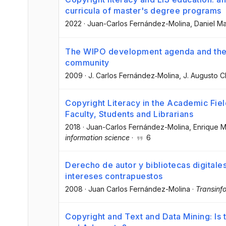
curricula of master's degree programs
2022
·
Juan-Carlos Fernández-Molina
, Daniel Ma
The WIPO development agenda and the co
community
2009
·
J. Carlos Fernández‐Molina
, J. Augusto 
Copyright Literacy in the Academic Fiel
Faculty, Students and Librarians
2018
·
Juan-Carlos Fernández-Molina
, Enrique 
information science
·
6
Derecho de autor y bibliotecas digitales
intereses contrapuestos
2008
·
Juan Carlos Fernández-Molina
·
Transinf
Copyright and Text and Data Mining: Is t