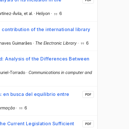
PDF
rtínez-Ávila
, et al.
·
Heliyon
·
6
ntribution of the international library
Chaves Guimarães
·
The Electronic Library
·
6
d: Analysis of the Differences Between
Muriel-Torrado
·
Communications in computer and
: en busca del equilibrio entre
PDF
ormação
·
6
he Current Legislation Sufficient
PDF