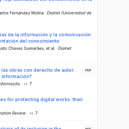
arlos Fernández Molina
·
Dialnet (Universidad de
as de la información y la comunicación:
sentación del conocimiento
usto Chaves Guimarães
, et al.
·
Dialnet
 las obras con derecho de autor:
PDF
a información?
Informação
·
7
s for protecting digital works: their
rmation Review
·
7
lysis of its inclusion in the