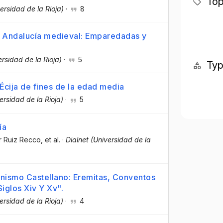
Top
ersidad de la Rioja)
·
8
la Andalucía medieval: Emparedadas y
ersidad de la Rioja)
·
5
Ty
 Écija de fines de la edad media
ersidad de la Rioja)
·
5
ía
er Ruiz Recco
, et al.
·
Dialnet (Universidad de la
nismo Castellano: Eremitas, Conventos
iglos Xiv Y Xv".
ersidad de la Rioja)
·
4