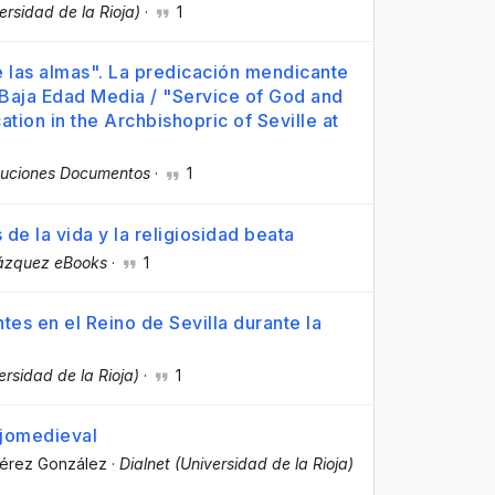
ersidad de la Rioja)
·
1
e las almas". La predicación mendicante
 Baja Edad Media / "Service of God and
tion in the Archbishopric of Seville at
tituciones Documentos
·
1
de la vida y la religiosidad beata
ázquez eBooks
·
1
es en el Reino de Sevilla durante la
ersidad de la Rioja)
·
1
ajomedieval
 Pérez González
·
Dialnet (Universidad de la Rioja)