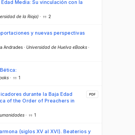
 Edad Media: Su vinculación con la
ersidad de la Rioja)
·
2
 aportaciones y nuevas perspectivas
ra Andrades
·
Universidad de Huelva eBooks
·
Bética:
ooks
·
1
dicadores durante la Baja Edad
PDF
ica of the Order of Preachers in
Humanidades
·
1
rmona (siglos XV al XVI). Beaterios y