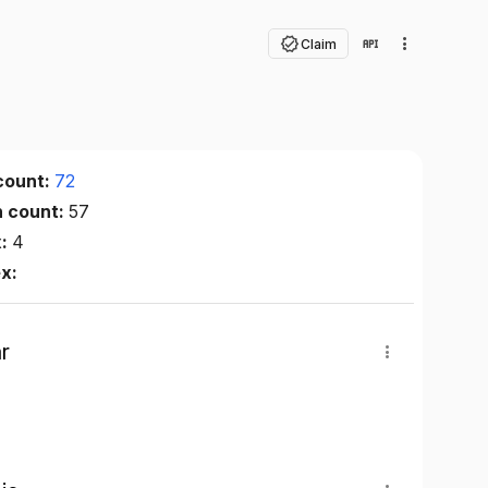
Claim
count:
72
n count:
57
x:
4
ex:
r