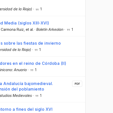
ersidad de la Rioja)
·
1
d Media (siglos XIII-XVI)
a Carmona Ruiz
, et al.
·
Boletín Arkeolan
·
1
s sobre las fiestas de invierno
ersidad de la Rioja)
·
1
dores en el reino de Córdoba (II)
inicano: Anuario
·
1
la Andalucía bajomedieval.
PDF
nsión del poblamiento
studios Medievales
·
1
torno a fines del siglo XVI