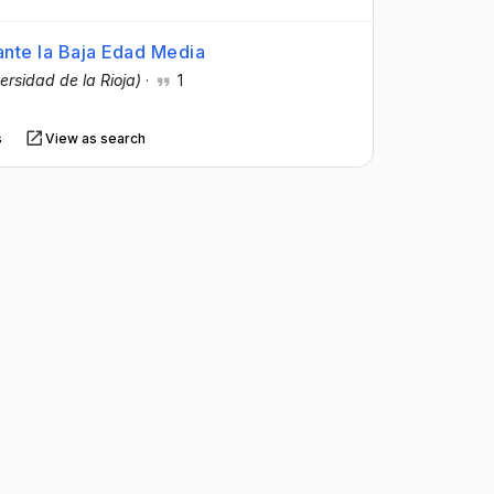
ante la Baja Edad Media
ersidad de la Rioja)
·
1
s
View as search