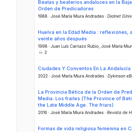
Beatas y beaterios andaluces en la Baja
Orden de Predicadores
1988
·
José María Miura Andrades
·
Dialnet (Univ
Huelva en la Edad Media : reflexiones,
veinte años después
1998
·
Juan Luís Carriazo Rubio
, José María Miu
2
Ciudades Y Conventos En La Andalucía 
2022
·
José María Miura Andrades
·
Dykinson eB
La Provincia Bética de la Orden de Pre
Media. Los frailes (The Province of Bet
the Late Middle Age. The friars)
2016
·
José María Miura Andrades
·
Revista de 
Formas de vida religiosa femenina en Ca