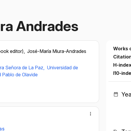
ura Andrades
Works 
ook editor),
José-María Miura-Andrades
Citatio
H-inde
tra Señora de La Paz,
Universidad de
I10-ind
d Pablo de Olavide
Yea
as