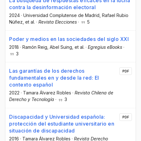
La búsqueda de respuestas eficaces en la lucha
contra la desinformación electoral
2024
·
Universidad Complutense de Madrid
, Rafael Rubio
Núñez
, et al.
·
Revista Elecciones
·
5
Poder y medios en las sociedades del siglo XXI
2018
·
Ramón Reig
, Abel Suing
, et al.
·
Egregius eBooks
·
3
Las garantías de los derechos
PDF
fundamentales en y desde la red: El
contexto español
2022
·
Tamara Álvarez Robles
·
Revista Chilena de
Derecho y Tecnología
·
3
Discapacidad y Universidad española:
PDF
protección del estudiante universitario en
situación de discapacidad
2016
·
Tamara Álvarez Robles
·
Revista Derecho