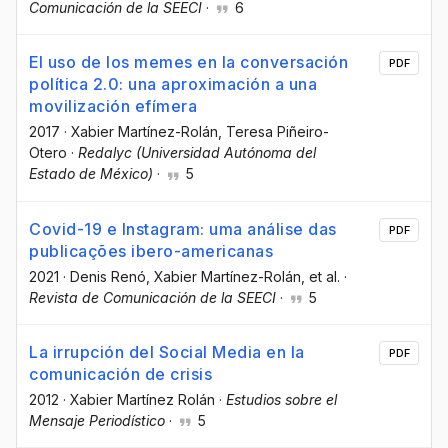
Comunicación de la SEECI
·
6
El uso de los memes en la conversación
PDF
política 2.0: una aproximación a una
movilización efímera
2017
·
Xabier Martínez-Rolán
, Teresa Piñeiro-
Otero
·
Redalyc (Universidad Autónoma del
Estado de México)
·
5
Covid-19 e Instagram: uma análise das
PDF
publicações ibero-americanas
2021
·
Denis Renó
, Xabier Martínez-Rolán
, et al.
·
Revista de Comunicación de la SEECI
·
5
La irrupción del Social Media en la
PDF
comunicación de crisis
2012
·
Xabier Martínez Rolán
·
Estudios sobre el
Mensaje Periodístico
·
5