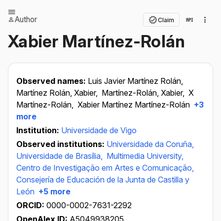
Author
Claim
Xabier Martínez-Rolán
Observed names:
Luis Javier Martínez Rolán,
Martínez Rolán, Xabier,
Martínez-Rolán, Xabier,
X
Martínez-Rolán,
Xabier Martínez Martínez-Rolán
+3
more
Institution:
Universidade de Vigo
Observed institutions:
Universidade da Coruña,
Universidade de Brasília,
Multimedia University,
Centro de Investigação em Artes e Comunicação,
Consejería de Educación de la Junta de Castilla y
León
+5 more
ORCID:
0000-0002-7631-2292
OpenAlex ID:
A5049938205