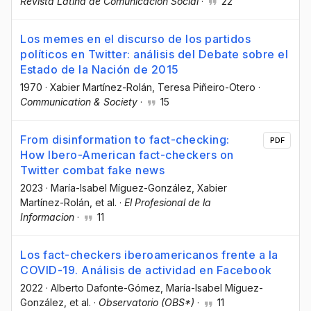
Revista Latina de Comunicación Social
·
22
Los memes en el discurso de los partidos
políticos en Twitter: análisis del Debate sobre el
Estado de la Nación de 2015
1970
·
Xabier Martínez-Rolán
, Teresa Piñeiro-Otero
·
Communication & Society
·
15
From disinformation to fact-checking:
PDF
How Ibero-American fact-checkers on
Twitter combat fake news
2023
·
María-Isabel Míguez-González
, Xabier
Martínez-Rolán
, et al.
·
El Profesional de la
Informacion
·
11
Los fact-checkers iberoamericanos frente a la
COVID-19. Análisis de actividad en Facebook
2022
·
Alberto Dafonte-Gómez
, María-Isabel Míguez-
González
, et al.
·
Observatorio (OBS*)
·
11