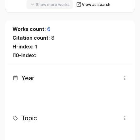
Show more works
View as search
Works count:
6
Citation count:
8
H-index:
1
I10-index:
Year
Topic