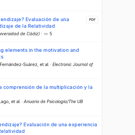
prendizaje? Evaluación de una
PDF
izaje de la Relatividad
iversidad de Cádiz)
·
5
ng elements in the motivation and
ts
ia Fernández-Suárez
, et al.
·
Electronic Journal of
la comprensión de la multiplicación y la
 Lago
, et al.
·
Anuario de Psicología/The UB
rendizaje? Evaluación de una experiencia
Relatividad