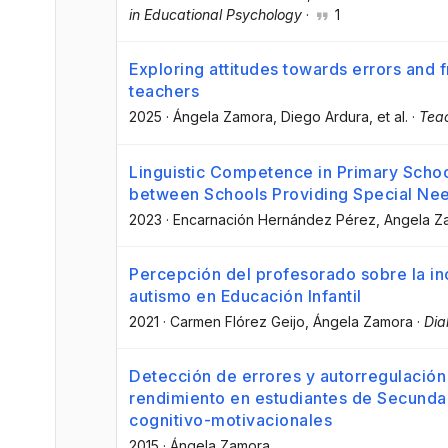
in Educational Psychology
·
1
Exploring attitudes towards errors and f
teachers
2025
·
Ángela Zamora
, Diego Ardura
, et al.
·
Tea
Linguistic Competence in Primary Scho
between Schools Providing Special Nee
2023
·
Encarnación Hernández Pérez
, Angela 
Percepción del profesorado sobre la in
autismo en Educación Infantil
2021
·
Carmen Flórez Geijo
, Ángela Zamora
·
Dia
Detección de errores y autorregulación
rendimiento en estudiantes de Secundari
cognitivo-motivacionales
2015
·
Ángela Zamora