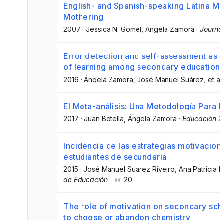
English- and Spanish-speaking Latina Mo
Mothering
2007
·
Jessica N. Gomel
, Angela Zamora
·
Journa
Error detection and self-assessment as
of learning among secondary education
2016
·
Ángela Zamora
, José Manuel Suárez
, et a
El Meta-análisis: Una Metodología Para 
2017
·
Juan Botella
, Ángela Zamora
·
Educación 
Incidencia de las estrategias motivacio
estudiantes de secundaria
2015
·
José Manuel Suárez Riveiro
, Ana Patrici
de Educación
·
20
The role of motivation on secondary sch
to choose or abandon chemistry