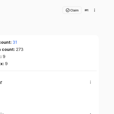
Claim
count:
31
n count:
273
x:
9
ex:
9
r