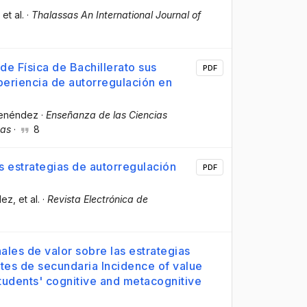
, et al.
·
Thalassas An International Journal of
de Física de Bachillerato sus
PDF
eriencia de autorregulación en
Menéndez
·
Enseñanza de las Ciencias
cas
·
8
s estrategias de autorregulación
PDF
dez
, et al.
·
Revista Electrónica de
ales de valor sobre las estrategias
ntes de secundaria Incidence of value
students' cognitive and metacognitive