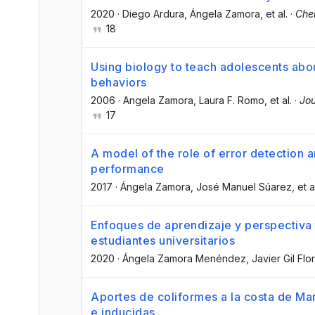
2020
·
Diego Ardura
, Ángela Zamora
, et al.
·
Che
18
Using biology to teach adolescents abo
behaviors
2006
·
Angela Zamora
, Laura F. Romo
, et al.
·
Jou
17
A model of the role of error detection 
performance
2017
·
Ángela Zamora
, José Manuel Súarez
, et a
Enfoques de aprendizaje y perspectiva 
estudiantes universitarios
2020
·
Ángela Zamora Menéndez
, Javier Gil Flo
Aportes de coliformes a la costa de Mar 
e inducidas