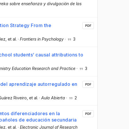
reka sobre enseñanza y divulgación de las
tion Strategy From the
PDF
dez
, et al.
·
Frontiers in Psychology
·
3
hool students’ causal attributions to
istry Education Research and Practice
·
3
 del aprendizaje autorregulado en
PDF
Suárez Riveiro
, et al.
·
Aula Abierta
·
2
tos diferenciadores en la
PDF
spañoles de educación secundaria
dez
, et al.
·
Electronic Journal of Research