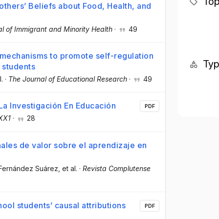
Top
thers’ Beliefs about Food, Health, and
l of Immigrant and Minority Health
·
49
 mechanisms to promote self-regulation
Ty
 students
l.
·
The Journal of Educational Research
·
49
La Investigación En Educación
PDF
XX1
·
28
nales de valor sobre el aprendizaje en
a Fernández Suárez
, et al.
·
Revista Complutense
ool students’ causal attributions
PDF