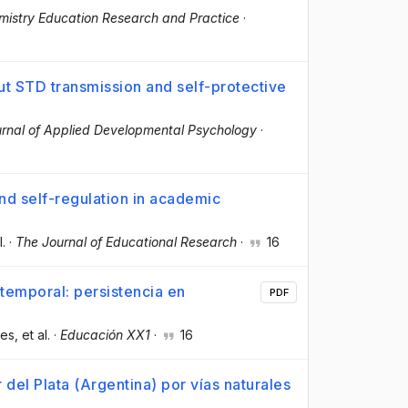
mistry Education Research and Practice
·
ut STD transmission and self-protective
rnal of Applied Developmental Psychology
·
and self-regulation in academic
l.
·
The Journal of Educational Research
·
16
temporal: persistencia en
PDF
res
, et al.
·
Educación XX1
·
16
del Plata (Argentina) por vías naturales