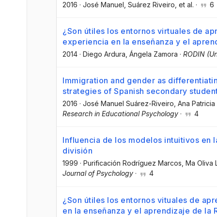
2016
·
José Manuel
, Suárez Riveiro
, et al.
·
6
¿Son útiles los entornos virtuales de a
experiencia en la enseñanza y el aprend
2014
·
Diego Ardura
, Ángela Zamora
·
RODIN (Un
Immigration and gender as differentiati
strategies of Spanish secondary studen
2016
·
José Manuel Suárez-Riveiro
, Ana Patric
Research in Educational Psychology
·
4
Influencia de los modelos intuitivos en 
división
1999
·
Purificación Rodríguez Marcos
, Ma Oliva
Journal of Psychology
·
4
¿Son útiles los entornos vituales de ap
en la enseñanza y el aprendizaje de la 