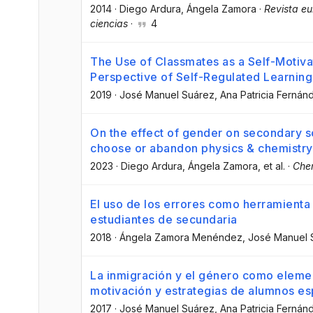
2014
·
Diego Ardura
, Ángela Zamora
·
Revista eu
ciencias
·
4
The Use of Classmates as a Self-Motiva
Perspective of Self-Regulated Learning
2019
·
José Manuel Suárez
, Ana Patricia Fernán
On the effect of gender on secondary sc
choose or abandon physics & chemistry
2023
·
Diego Ardura
, Ángela Zamora
, et al.
·
Chem
El uso de los errores como herramienta
estudiantes de secundaria
2018
·
Ángela Zamora Menéndez
, José Manuel 
La inmigración y el género como elemen
motivación y estrategias de alumnos e
2017
·
José Manuel Suárez
, Ana Patricia Fernán