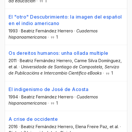
da educación
·
1
El "otro" Descubrimiento: la imagen del español
en el indio americano
1993
·
Beatriz Fernández Herrero
·
Cuadernos
hispanoamericanos
·
1
Os dereitos humanos: unha ollada multiple
2011
·
Beatriz Fernández Herrero
, Carme Silva Domínguez
,
et al.
·
Universidade de Santiago de Compostela, Servizo
de Publicacións e Intercambio Científico eBooks
·
1
El indigenismo de José de Acosta
1994
·
Beatriz Fernández Herrero
·
Cuadernos
hispanoamericanos
·
1
A crise de occidente
2016
·
Beatriz Fernández Herrero
, Elena Freire Paz
, et al.
·