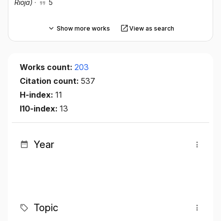
Rioja)
·
5
Show more works
View as search
Works count:
203
Citation count:
537
H-index:
11
I10-index:
13
Year
Topic