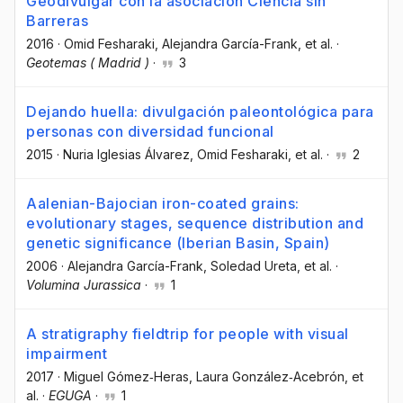
Geodivulgar con la asociación Ciencia sin
Barreras
2016
·
Omid Fesharaki
, Alejandra García-Frank
, et al.
·
Geotemas ( Madrid )
·
3
Dejando huella: divulgación paleontológica para
personas con diversidad funcional
2015
·
Nuria Iglesias Álvarez
, Omid Fesharaki
, et al.
·
2
Aalenian-Bajocian iron-coated grains:
evolutionary stages, sequence distribution and
genetic significance (Iberian Basin, Spain)
2006
·
Alejandra García-Frank
, Soledad Ureta
, et al.
·
Volumina Jurassica
·
1
A stratigraphy fieldtrip for people with visual
impairment
2017
·
Miguel Gómez‐Heras
, Laura González‐Acebrón
, et
al.
·
EGUGA
·
1