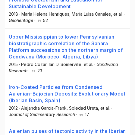
Sustainable Development
2018
·
Maria Helena Henriques
, María Luisa Canales
, et al.
·
Geoheritage
·
52
Upper Mississippian to lower Pennsylvanian
biostratigraphic correlation of the Sahara
Platform successions on the northern margin of
Gondwana (Morocco, Algeria, Libya)
2015
·
Pedro Cózar
, Ian D. Somerville
, et al.
·
Gondwana
Research
·
23
Iron-Coated Particles from Condensed
Aalenian–Bajocian Deposits: Evolutionary Model
(Iberian Basin, Spain)
2012
·
Alejandra García-Frank
, Soledad Ureta
, et al.
·
Journal of Sedimentary Research
·
17
Aalenian pulses of tectonic activity in the Iberian