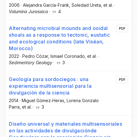
2006
·
Alejandra García-Frank
, Soledad Ureta
, et al.
·
Volumina Jurassica
·
4
Alternating microbial mounds and ooidal
PDF
shoals as a response to tectonic, eustatic
and ecological conditions (late Viséan,
Morocco)
2022
·
Pedro Cózar
, Ismael Coronado
, et al.
·
Sedimentary Geology
·
3
Geología para sordociegos : una
PDF
experiencia multisensorial para la
divulgación de la ciencia
2014
·
Miguel Gómez‐Heras
, Lorena Gonzalo
Parra
, et al.
·
3
Diseño universal y materiales multisensoriales
en las actividades de divulgaciónde