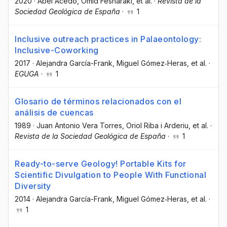
2020
·
Abel Acedo
, Omid Fesharaki
, et al.
·
Revista de la
Sociedad Geológica de España
·
1
Inclusive outreach practices in Palaeontology:
Inclusive-Coworking
2017
·
Alejandra García-Frank
, Miguel Gómez‐Heras
, et al.
·
EGUGA
·
1
Glosario de términos relacionados con el
análisis de cuencas
1989
·
Juan Antonio Vera Torres
, Oriol Riba i Arderiu
, et al.
·
Revista de la Sociedad Geológica de España
·
1
Ready-to-serve Geology! Portable Kits for
Scientific Divulgation to People With Functional
Diversity
2014
·
Alejandra García-Frank
, Miguel Gómez‐Heras
, et al.
·
1