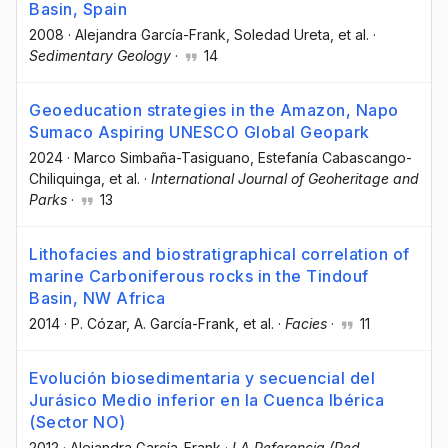
Basin, Spain
2008
·
Alejandra García-Frank
, Soledad Ureta
, et al.
·
Sedimentary Geology
·
14
Geoeducation strategies in the Amazon, Napo
Sumaco Aspiring UNESCO Global Geopark
2024
·
Marco Simbaña-Tasiguano
, Estefanía Cabascango-
Chiliquinga
, et al.
·
International Journal of Geoheritage and
Parks
·
13
Lithofacies and biostratigraphical correlation of
marine Carboniferous rocks in the Tindouf
Basin, NW Africa
2014
·
P. Cózar
, A. García-Frank
, et al.
·
Facies
·
11
Evolución biosedimentaria y secuencial del
Jurásico Medio inferior en la Cuenca Ibérica
(Sector NO)
2012
·
Alejandra García-Frank
·
LA Referencia (Red