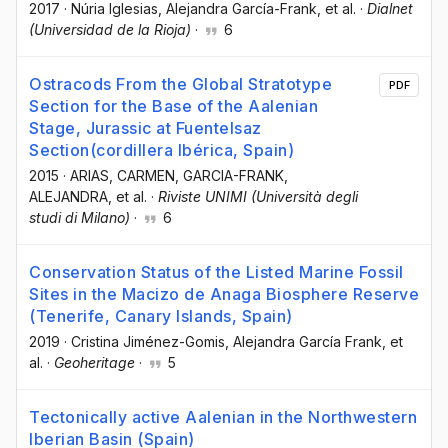
2017
·
Núria Iglesias
, Alejandra García-Frank
, et al.
·
Dialnet
(Universidad de la Rioja)
·
6
Ostracods From the Global Stratotype
PDF
Section for the Base of the Aalenian
Stage, Jurassic at Fuentelsaz
Section(cordillera Ibérica, Spain)
2015
·
ARIAS, CARMEN
, GARCIA-FRANK,
ALEJANDRA
, et al.
·
Riviste UNIMI (Università degli
studi di Milano)
·
6
Conservation Status of the Listed Marine Fossil
Sites in the Macizo de Anaga Biosphere Reserve
(Tenerife, Canary Islands, Spain)
2019
·
Cristina Jiménez-Gomis
, Alejandra García Frank
, et
al.
·
Geoheritage
·
5
Tectonically active Aalenian in the Northwestern
Iberian Basin (Spain)