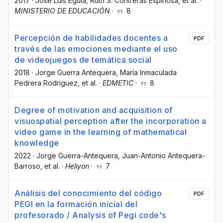
2017
·
José Luis Eguía
, Ruth S. Contreras Espinosa
, et al.
·
MINISTERIO DE EDUCACIÓN
·
8
Percepción de habilidades docentes a
PDF
través de las emociones mediante el uso
de videojuegos de temática social
2018
·
Jorge Guerra Antequera
, María Inmaculada
Pedrera Rodriguez
, et al.
·
EDMETIC
·
8
Degree of motivation and acquisition of
visuospatial perception after the incorporation a
video game in the learning of mathematical
knowledge
2022
·
Jorge Guerra-Antequera
, Juan-Antonio Antequera-
Barroso
, et al.
·
Heliyon
·
7
Análisis del conocimiento del código
PDF
PEGI en la formación inicial del
profesorado / Analysis of Pegi code's