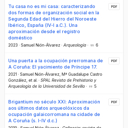
Tu casa no es mi casa: caracterizando
PDF
dos formas de organización social en la
Segunda Edad del Hierro del Noroeste
Ibérico, España (IV-I a.C.). Una
aproximación desde el registro
doméstico
2023
·
Samuel Nión-Álvarez
·
Arqueología
·
6
Una puerta a la ocupación prerromana de
PDF
A Coruña: El yacimiento de Príncipe 17.
2021
·
Samuel Nión-Álvarez
, Mª Guadalupe Castro
González
, et al.
·
SPAL Revista de Prehistoria y
Arqueología de la Universidad de Sevilla
·
5
Brigantium no século XXI: Aproximación
PDF
aos últimos datos arqueolóxicos da
ocupación galaicorromana na cidade de
A Coruña (s. I-IV d.c.)
2019
·
Samuel Nión Álvarez
·
Gallaecia: revista de