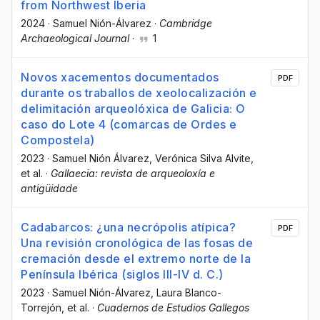
from Northwest Iberia
2024
·
Samuel Nión-Álvarez
·
Cambridge
Archaeological Journal
·
1
Novos xacementos documentados
PDF
durante os traballos de xeolocalización e
delimitación arqueolóxica de Galicia: O
caso do Lote 4 (comarcas de Ordes e
Compostela)
2023
·
Samuel Nión Álvarez
, Verónica Silva Alvite
,
et al.
·
Gallaecia: revista de arqueoloxía e
antigüidade
Cadabarcos: ¿una necrópolis atípica?
PDF
Una revisión cronológica de las fosas de
cremación desde el extremo norte de la
Península Ibérica (siglos III-IV d. C.)
2023
·
Samuel Nión-Álvarez
, Laura Blanco-
Torrejón
, et al.
·
Cuadernos de Estudios Gallegos