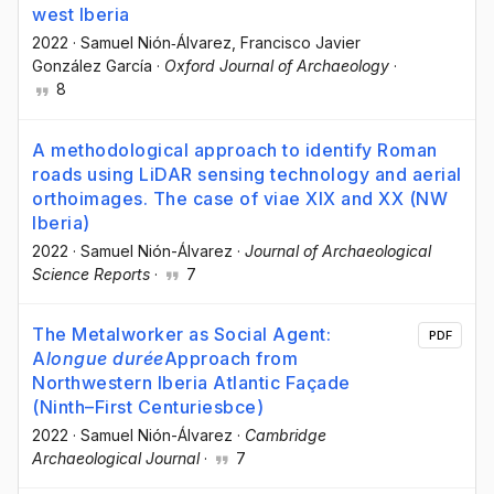
west Iberia
2022
·
Samuel Nión‐Álvarez
, Francisco Javier
González García
·
Oxford Journal of Archaeology
·
8
A methodological approach to identify Roman
roads using LiDAR sensing technology and aerial
orthoimages. The case of viae XIX and XX (NW
Iberia)
2022
·
Samuel Nión-Álvarez
·
Journal of Archaeological
Science Reports
·
7
The Metalworker as Social Agent:
PDF
A
longue durée
Approach from
Northwestern Iberia Atlantic Façade
(Ninth–First Centuriesbce)
2022
·
Samuel Nión-Álvarez
·
Cambridge
Archaeological Journal
·
7