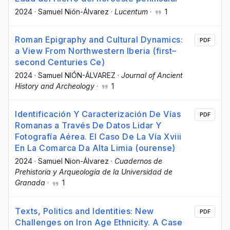
2024
·
Samuel Nión-Álvarez
·
Lucentum
·
1
Roman Epigraphy and Cultural Dynamics:
PDF
a View From Northwestern Iberia (first–
second Centuries Ce)
2024
·
Samuel NIÓN-ÁLVAREZ
·
Journal of Ancient
History and Archeology
·
1
Identificación Y Caracterización De Vías
PDF
Romanas a Través De Datos Lidar Y
Fotografía Aérea. El Caso De La Vía Xviii
En La Comarca Da Alta Limia (ourense)
2024
·
Samuel Nion-Álvarez
·
Cuadernos de
Prehistoria y Arqueología de la Universidad de
Granada
·
1
Texts, Politics and Identities: New
PDF
Challenges on Iron Age Ethnicity. A Case