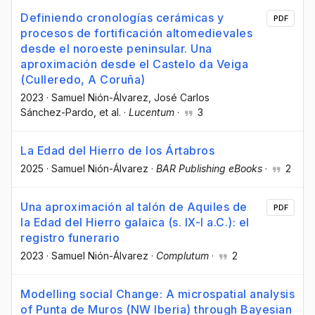
Definiendo cronologías cerámicas y
PDF
procesos de fortificación altomedievales
desde el noroeste peninsular. Una
aproximación desde el Castelo da Veiga
(Culleredo, A Coruña)
2023
·
Samuel Nión-Álvarez
, José Carlos
Sánchez-Pardo
, et al.
·
Lucentum
·
3
La Edad del Hierro de los Ártabros
2025
·
Samuel Nión-Álvarez
·
BAR Publishing eBooks
·
2
Una aproximación al talón de Aquiles de
PDF
la Edad del Hierro galaica (s. IX-I a.C.): el
registro funerario
2023
·
Samuel Nión-Álvarez
·
Complutum
·
2
Modelling social Change: A microspatial analysis
of Punta de Muros (NW Iberia) through Bayesian