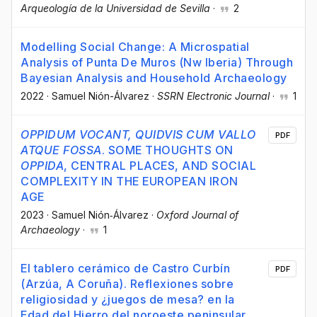
Arqueología de la Universidad de Sevilla
·
2
Modelling Social Change: A Microspatial
Analysis of Punta De Muros (Nw Iberia) Through
Bayesian Analysis and Household Archaeology
2022
·
Samuel Nión-Álvarez
·
SSRN Electronic Journal
·
1
OPPIDUM VOCANT, QUIDVIS CUM VALLO
PDF
ATQUE FOSSA
. SOME THOUGHTS ON
OPPIDA
, CENTRAL PLACES, AND SOCIAL
COMPLEXITY IN THE EUROPEAN IRON
AGE
2023
·
Samuel Nión‐Álvarez
·
Oxford Journal of
Archaeology
·
1
El tablero cerámico de Castro Curbín
PDF
(Arzúa, A Coruña). Reflexiones sobre
religiosidad y ¿juegos de mesa? en la
Edad del Hierro del noroeste peninsular