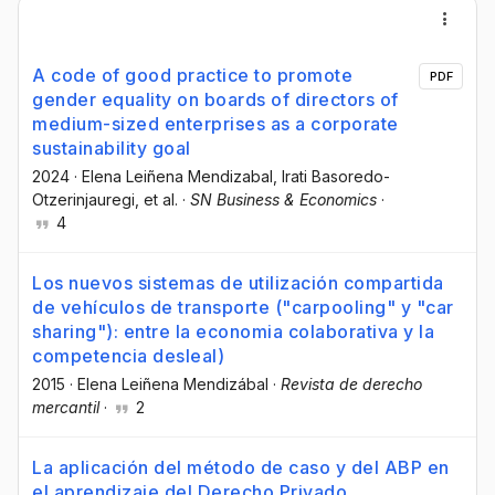
A code of good practice to promote
PDF
gender equality on boards of directors of
medium-sized enterprises as a corporate
sustainability goal
2024
·
Elena Leiñena Mendizabal
, Irati Basoredo-
Otzerinjauregi
, et al.
·
SN Business & Economics
·
4
Los nuevos sistemas de utilización compartida
de vehículos de transporte ("carpooling" y "car
sharing"): entre la economia colaborativa y la
competencia desleal)
2015
·
Elena Leiñena Mendizábal
·
Revista de derecho
mercantil
·
2
La aplicación del método de caso y del ABP en
el aprendizaje del Derecho Privado