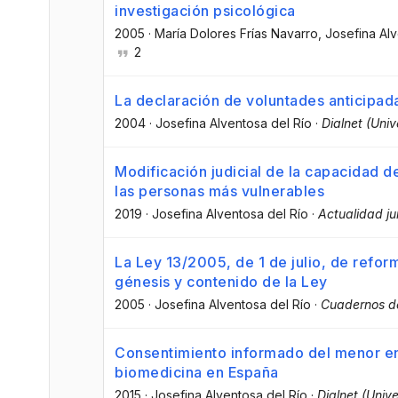
investigación psicológica
2005
·
María Dolores Frías Navarro
, Josefina Al
2
La declaración de voluntades anticipada
2004
·
Josefina Alventosa del Río
·
Dialnet (Univ
Modificación judicial de la capacidad 
las personas más vulnerables
2019
·
Josefina Alventosa del Río
·
Actualidad ju
La Ley 13/2005, de 1 de julio, de reform
génesis y contenido de la Ley
2005
·
Josefina Alventosa del Río
·
Cuadernos de
Consentimiento informado del menor en 
biomedicina en España
2015
·
Josefina Alventosa del Río
·
Dialnet (Unive