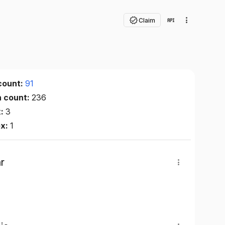
Claim
count:
91
n count:
236
x:
3
ex:
1
r