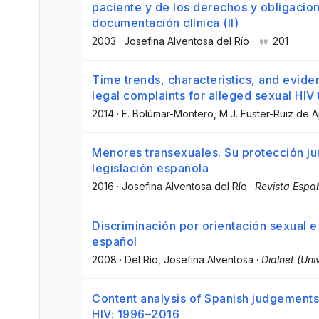
paciente y de los derechos y obligacio
documentación clínica (II)
2003
·
Josefina Alventosa del Río
·
201
Time trends, characteristics, and eviden
legal complaints for alleged sexual HIV
2014
·
F. Bolúmar-Montero
, M.J. Fuster-Ruiz de
Menores transexuales. Su protección jur
legislación española
2016
·
Josefina Alventosa del Río
·
Revista Espa
Discriminación por orientación sexual 
español
2008
·
Del Rìo
, Josefina Alventosa
·
Dialnet (Uni
Content analysis of Spanish judgements
HIV: 1996–2016