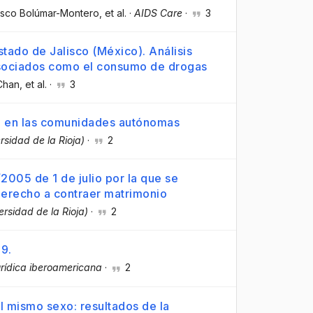
cisco Bolúmar-Montero
, et al.
·
AIDS Care
·
3
stado de Jalisco (México). Análisis
 asociados como el consumo de drogas
 Chan
, et al.
·
3
ro en las comunidades autónomas
rsidad de la Rioja)
·
2
2005 de 1 de julio por la que se
 derecho a contraer matrimonio
ersidad de la Rioja)
·
2
9.
urídica iberoamericana
·
2
 mismo sexo: resultados de la