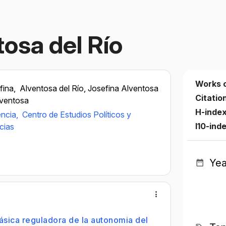
osa del Río
Works 
fina,
Alventosa del Río, Josefina Alventosa
Citatio
lventosa
H-inde
ència,
Centro de Estudios Políticos y
I10-ind
cias
Yea
sica reguladora de la autonomia del