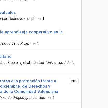
eptuales
Montés Rodríguez
, et al.
·
1
e aprendizaje cooperativo en la
rsidad de la Rioja)
·
1
itario
Cobas Cobiella
, et al.
·
Dialnet (Universidad de la
res a la protección frente a
PDF
 diciembre, de Derechos y
cia de la Comunidad Valenciana
añola de Drogodependencias
·
1