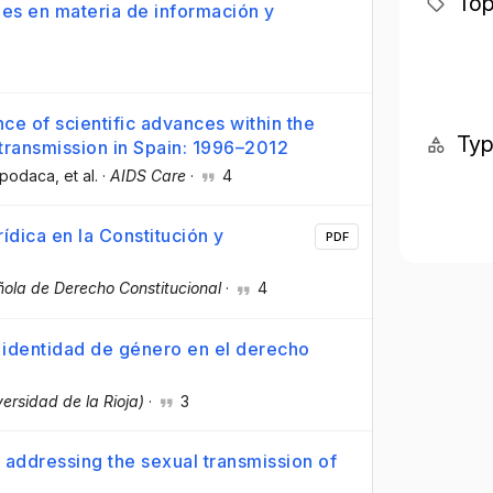
Top
nes en materia de información y
ce of scientific advances within the
Ty
 transmission in Spain: 1996–2012
 Apodaca
, et al.
·
AIDS Care
·
4
ídica en la Constitución y
PDF
ñola de Derecho Constitucional
·
4
e identidad de género en el derecho
versidad de la Rioja)
·
3
 addressing the sexual transmission of