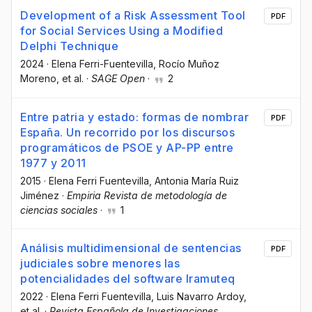
Development of a Risk Assessment Tool
PDF
for Social Services Using a Modified
Delphi Technique
2024
·
Elena Ferri-Fuentevilla
, Rocío Muñoz
Moreno
, et al.
·
SAGE Open
·
2
Entre patria y estado: formas de nombrar
PDF
España. Un recorrido por los discursos
programáticos de PSOE y AP-PP entre
1977 y 2011
2015
·
Elena Ferri Fuentevilla
, Antonia María Ruiz
Jiménez
·
Empiria Revista de metodología de
ciencias sociales
·
1
Análisis multidimensional de sentencias
PDF
judiciales sobre menores las
potencialidades del software Iramuteq
2022
·
Elena Ferri Fuentevilla
, Luis Navarro Ardoy
,
et al.
·
Revista Española de Investigaciones