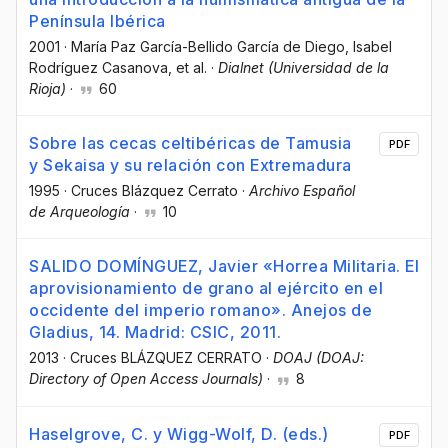
Península Ibérica
2001
·
María Paz García-Bellido García de Diego
, Isabel
Rodríguez Casanova
, et al.
·
Dialnet (Universidad de la
Rioja)
·
60
Sobre las cecas celtibéricas de Tamusia
PDF
y Sekaisa y su relación con Extremadura
1995
·
Cruces Blázquez Cerrato
·
Archivo Español
de Arqueología
·
10
SALIDO DOMÍNGUEZ, Javier «Horrea Militaria. El
aprovisionamiento de grano al ejército en el
occidente del imperio romano». Anejos de
Gladius, 14. Madrid: CSIC, 2011.
2013
·
Cruces BLÁZQUEZ CERRATO
·
DOAJ (DOAJ:
Directory of Open Access Journals)
·
8
Haselgrove, C. y Wigg-Wolf, D. (eds.)
PDF