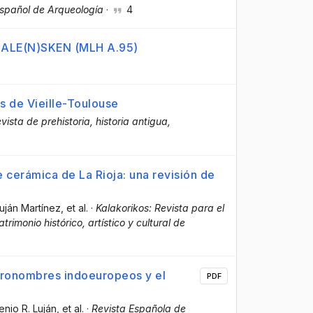
Español de Arqueología
·
4
a IKALE(N)SKEN (MLH A.95)
as de Vieille-Toulouse
vista de prehistoria, historia antigua,
 cerámica de La Rioja: una revisión de
uján Martínez
, et al.
·
Kalakorikos: Revista para el
rimonio histórico, artístico y cultural de
 pronombres indoeuropeos y el
PDF
enio R. Luján
, et al.
·
Revista Española de