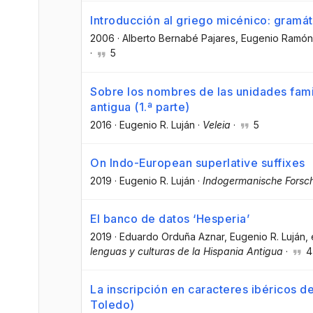
Introducción al griego micénico: gramát
2006
·
Alberto Bernabé Pajares
, Eugenio Ramón
·
5
Sobre los nombres de las unidades famil
antigua (1.ª parte)
2016
·
Eugenio R. Luján
·
Veleia
·
5
On Indo-European superlative suffixes
2019
·
Eugenio R. Luján
·
Indogermanische Forsc
El banco de datos ‘Hesperia’
2019
·
Eduardo Orduña Aznar
, Eugenio R. Luján
, 
lenguas y culturas de la Hispania Antigua
·
4
La inscripción en caracteres ibéricos de
Toledo)