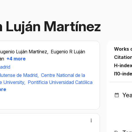
 Luján Martínez
Works 
ugenio Luján Martínez,
Eugenio R Luján
Citatio
àn
+4 more
H-inde
adrid
I10-ind
lutense de Madrid,
Centre National de la
 University,
Pontificia Universidad Católica
ore
Yea