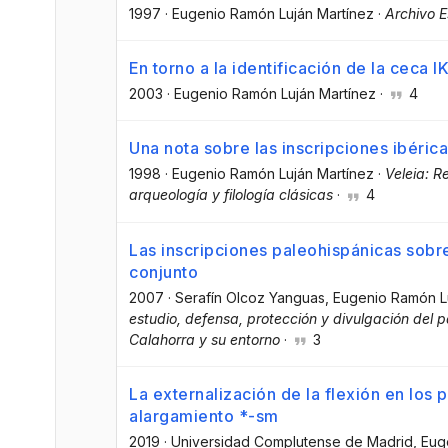
1997
·
Eugenio Ramón Luján Martínez
·
Archivo 
En torno a la identificación de la cec
2003
·
Eugenio Ramón Luján Martínez
·
4
Una nota sobre las inscripciones ibéric
1998
·
Eugenio Ramón Luján Martínez
·
Veleia: Re
arqueología y filología clásicas
·
4
Las inscripciones paleohispánicas sobre
conjunto
2007
·
Serafín Olcoz Yanguas
, Eugenio Ramón L
estudio, defensa, protección y divulgación del pat
Calahorra y su entorno
·
3
La externalización de la flexión en los
alargamiento *-sm
2019
·
Universidad Complutense de Madrid
, Eug