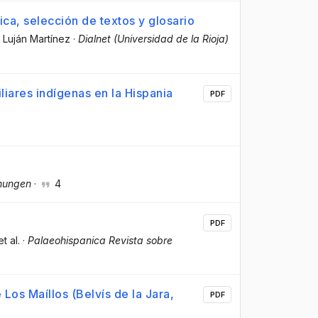
ica, selección de textos y glosario
 Luján Martínez
·
Dialnet (Universidad de la Rioja)
iares indígenas en la Hispania
PDF
hungen
·
4
PDF
et al.
·
Palaeohispanica Revista sobre
 Los Maíllos (Belvís de la Jara,
PDF