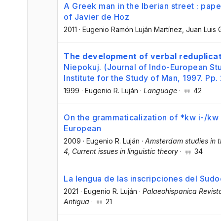
A Greek man in the Iberian street : pape
of Javier de Hoz
2011
·
Eugenio Ramón Luján Martínez
, Juan Luis 
The development of verbal reduplicat
Niepokuj. (Journal of Indo-European S
Institute for the Study of Man, 1997. Pp.
1999
·
Eugenio R. Luján
·
Language
·
42
On the grammaticalization of *kw i-/kw 
European
2009
·
Eugenio R. Luján
·
Amsterdam studies in th
4, Current issues in linguistic theory
·
34
La lengua de las inscripciones del Sudo
2021
·
Eugenio R. Luján
·
Palaeohispanica Revista
Antigua
·
21