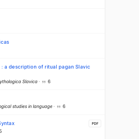
icas
: a description of ritual pagan Slavic
ythologica Slavica
·
6
ogical studies in language
·
6
Syntax
PDF
5