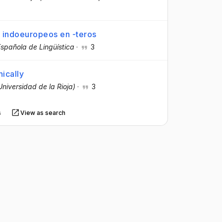
s indoeuropeos en -teros
Española de Lingüística
·
3
ically
Universidad de la Rioja)
·
3
s
View as search