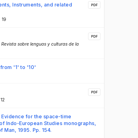
ts, Instruments, and related
PDF
19
PDF
Revista sobre lenguas y culturas de la
rom '1' to '10'
PDF
12
Evidence for the space-time
l of Indo-European Studies monographs,
of Man, 1995. Pp. 154.