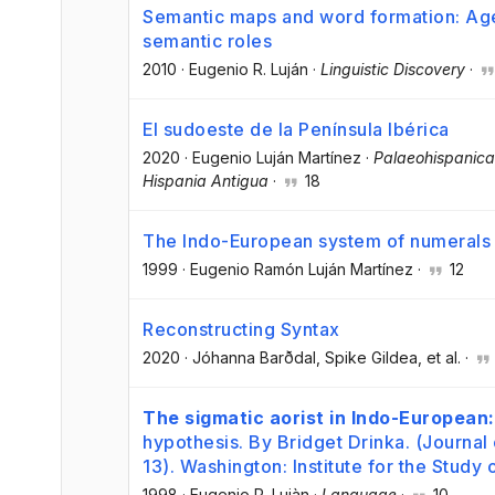
Semantic maps and word formation: Agen
semantic roles
2010
·
Eugenio R. Luján
·
Linguistic Discovery
·
El sudoeste de la Península Ibérica
2020
·
Eugenio Luján Martínez
·
Palaeohispanica 
Hispania Antigua
·
18
The Indo-European system of numerals f
1999
·
Eugenio Ramón Luján Martínez
·
12
Reconstructing Syntax
2020
·
Jóhanna Barðdal
, Spike Gildea
, et al.
·
The sigmatic aorist in Indo-European:
hypothesis. By Bridget Drinka. (Journa
13). Washington: Institute for the Study 
1998
·
Eugenio R. Lujàn
·
Language
·
10