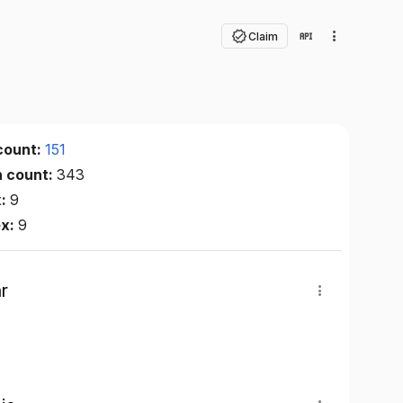
Claim
count:
151
n count:
343
x:
9
ex:
9
r