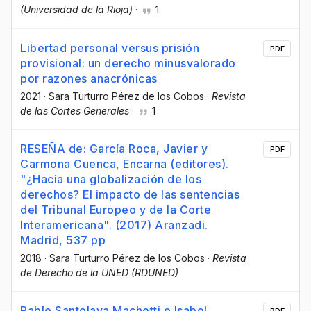
(Universidad de la Rioja)
·
1
Libertad personal versus prisión
PDF
provisional: un derecho minusvalorado
por razones anacrónicas
2021
·
Sara Turturro Pérez de los Cobos
·
Revista
de las Cortes Generales
·
1
RESEÑA de: García Roca, Javier y
PDF
Carmona Cuenca, Encarna (editores).
"¿Hacia una globalización de los
derechos? El impacto de las sentencias
del Tribunal Europeo y de la Corte
Interamericana". (2017) Aranzadi.
Madrid, 537 pp
2018
·
Sara Turturro Pérez de los Cobos
·
Revista
de Derecho de la UNED (RDUNED)
Pablo Santolaya Machetti e Isabel
PDF