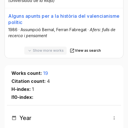
(Universidad de la Rioja)
Alguns apunts per a la història del valencianisme
polític
1986
·
Assumpció Bernal
, Ferran Fabregat
·
Afers: fulls de
recerca i pensament
Show more works
View as search
Works count:
19
Citation count:
4
H-index:
1
I10-index:
Year