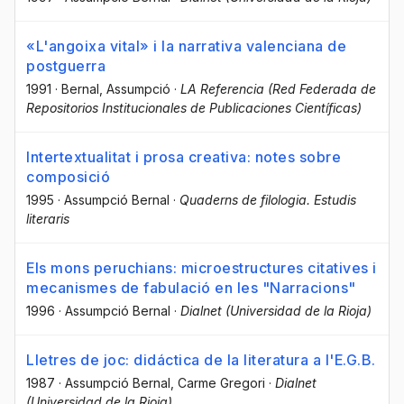
«L'angoixa vital» i la narrativa valenciana de
postguerra
1991
·
Bernal, Assumpció
·
LA Referencia (Red Federada de
Repositorios Institucionales de Publicaciones Científicas)
Intertextualitat i prosa creativa: notes sobre
composició
1995
·
Assumpció Bernal
·
Quaderns de filologia. Estudis
literaris
Els mons peruchians: microestructures citatives i
mecanismes de fabulació en les "Narracions"
1996
·
Assumpció Bernal
·
Dialnet (Universidad de la Rioja)
Lletres de joc: didáctica de la literatura a l'E.G.B.
1987
·
Assumpció Bernal
, Carme Gregori
·
Dialnet
(Universidad de la Rioja)