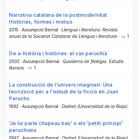
Narrativa catalana de la postmodernitat.
Històries, formes i motius
2015
·
Assumpció Bernal
·
Llengua i literatura: Revista
anual de la Societat Catalana de Llengua i literatura
·
1
De a-història i històries: el cas peruchià
2002
·
Assumpció Bernal
·
Quaderns de filologia. Estudis
literaris
·
1
La construcció de l'univers imaginari: Una
teorizació per a l'estudi de la ficció en Joan
Perucho
1992
·
Assumpció Bernal
·
Dialnet (Universidad de la Rioja)
'Je lui parle chapeau bas' o els 'petiti principi'
peruchians
1997
·
Assumpció Bernal
·
Dialnet (Universidad de la Rioja)