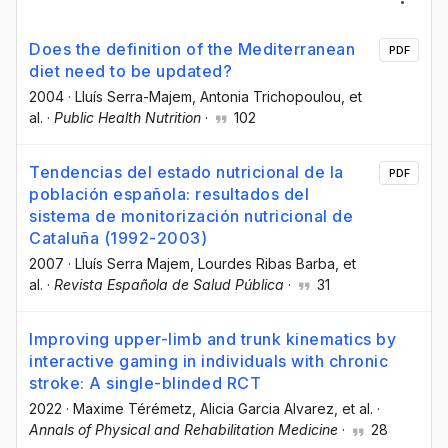
Does the definition of the Mediterranean
PDF
diet need to be updated?
2004
·
Lluís Serra-Majem
, Antonia Trichopoulou
, et
al.
·
Public Health Nutrition
·
102
Tendencias del estado nutricional de la
PDF
población española: resultados del
sistema de monitorización nutricional de
Cataluña (1992-2003)
2007
·
Lluís Serra Majem
, Lourdes Ribas Barba
, et
al.
·
Revista Española de Salud Pública
·
31
Improving upper-limb and trunk kinematics by
interactive gaming in individuals with chronic
stroke: A single-blinded RCT
2022
·
Maxime Térémetz
, Alicia Garcia Alvarez
, et al.
·
Annals of Physical and Rehabilitation Medicine
·
28