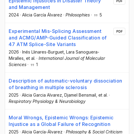
Epistemic Injustices in Disaster Theory
PDF
and Management
2024
·
Alicia García Álvarez
·
Philosophies
·
5
Experimental Mis-Splicing Assessment
PDF
and ACMG/AMP-Guided Classification of
47 ATM Splice-Site Variants
2026
·
Inés Llinares-Burguet
, Lara Sanoguera-
Miralles
, et al.
·
International Journal of Molecular
Sciences
·
1
Description of automatic-voluntary dissociation
of breathing in multiple sclerosis
2025
·
Alicia Garcia Alvarez
, Djamel Bensmail
, et al.
·
Respiratory Physiology & Neurobiology
Moral Wrongs, Epistemic Wrongs: Epistemic
Injustice as a Global Failure of Recognition
2025
·
Alicia García-Álvarez
·
Philosophy & Social Criticism