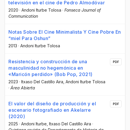
televisión en el cine de Pedro Almodóvar
2020
·
Andoni Iturbe Tolosa
·
Fonseca Journal of
Communication
Notas Sobre El Cine Minimalista Y Cine Pobre En
“miel Para Oshun”
2013
·
Andoni Iturbe Tolosa
Resistencia y construcción de una
PDF
masculinidad no hegemónica en
«Maricón perdido» (Bob Pop, 2021)
2023
·
Itxaso Del Castillo Aira
, Andoni Iturbe Tolosa
·
Área Abierta
El valor del diseño de producción y el
PDF
escenario fotografiado en Akelarre
(2020)
2025
·
Andoni Iturbe
, Itxaso Del Castillo Aira
·
Quintana revista do Departamento de Historia da