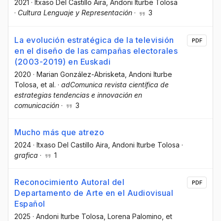
2021
·
Itxaso Del Castillo Aira
, Andoni Iturbe Tolosa
·
Cultura Lenguaje y Representación
·
3
La evolución estratégica de la televisión
PDF
en el diseño de las campañas electorales
(2003-2019) en Euskadi
2020
·
Marian González-Abrisketa
, Andoni Iturbe
Tolosa
, et al.
·
adComunica revista científica de
estrategias tendencias e innovación en
comunicación
·
3
Mucho más que atrezo
2024
·
Itxaso Del Castillo Aira
, Andoni Iturbe Tolosa
·
grafica
·
1
Reconocimiento Autoral del
PDF
Departamento de Arte en el Audiovisual
Español
2025
·
Andoni Iturbe Tolosa
, Lorena Palomino
, et