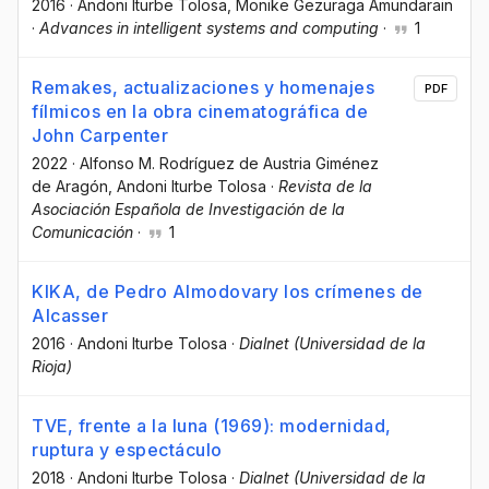
2016
·
Andoni Iturbe Tolosa
, Monike Gezuraga Amundarain
·
Advances in intelligent systems and computing
·
1
Remakes, actualizaciones y homenajes
PDF
fílmicos en la obra cinematográfica de
John Carpenter
2022
·
Alfonso M. Rodríguez de Austria Giménez
de Aragón
, Andoni Iturbe Tolosa
·
Revista de la
Asociación Española de Investigación de la
Comunicación
·
1
KIKA, de Pedro Almodovary los crímenes de
Alcasser
2016
·
Andoni Iturbe Tolosa
·
Dialnet (Universidad de la
Rioja)
TVE, frente a la luna (1969): modernidad,
ruptura y espectáculo
2018
·
Andoni Iturbe Tolosa
·
Dialnet (Universidad de la