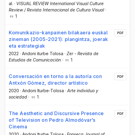
al.
·
VISUAL REVIEW International Visual Culture
Review / Revista Internacional de Cultura Visual
·
1
Komunikazio-kanpainen bilakaera euskal
PDF
zineman (2005-2021): plangintza, joerak
eta estrategiak
2022
·
Andoni iturbe Tolosa
·
Zer - Revista de
Estudios de Comunicación
·
1
Conversación en torno a la autoría con
PDF
Antxón Gómez, director artístico
2020
·
Andoni Iturbe-Tolosa
·
Arte individuo y
sociedad
·
1
The Aesthetic and Discursive Presence
PDF
of Television on Pedro Almodóvar’s
Cinema
2020
·
Andoni Iturbe Tolosa
·
Fonseca Journal of