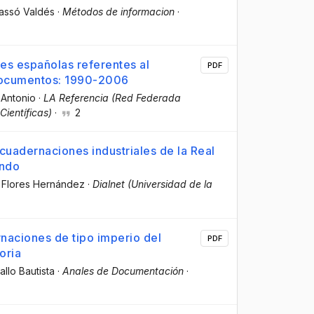
Massó Valdés
·
Métodos de informacion
·
nes españolas referentes al
PDF
documentos: 1990-2006
, Antonio
·
LA Referencia (Red Federada
Científicas)
·
2
cuadernaciones industriales de la Real
ando
a Flores Hernández
·
Dialnet (Universidad de la
rnaciones de tipo imperio del
PDF
oria
allo Bautista
·
Anales de Documentación
·