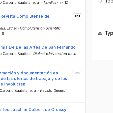
Top
o Carpallo Bautista
, et al.
·
Titivillus
·
12
la Revista Complutense de
PDF
au, Esther
·
Complutensian Scientific
Ty
8
mia De Bellas Artes De San Fernando
o Carpallo Bautista
·
Dialnet (Universidad de la
ormación y documentación en
PDF
de las ofertas de trabajo y de las
e involucran
 Carpallo Bautista
, et al.
·
Revista General
arles Joachim Colbert de Croissy