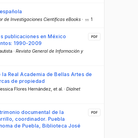
 española
r de Investigaciones Científicas eBooks
·
1
las publicaciones en México
PDF
entos: 1990-2009
autista
·
Revista General de Información y
e la Real Academia de Bellas Artes de
rcas de propiedad
Yessica Flores Hernández
, et al.
·
Dialnet
atrimonio documental de la
PDF
rillo, coordinador. Puebla
noma de Puebla, Biblioteca José