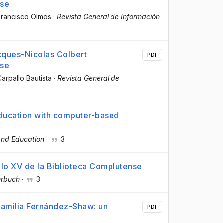
nse
Francisco Olmos
·
Revista General de Información
cques-Nicolas Colbert
PDF
nse
Carpallo Bautista
·
Revista General de
 education with computer-based
nd Education
·
3
glo XV de la Biblioteca Complutense
hrbuch
·
3
 familia Fernández-Shaw: un
PDF