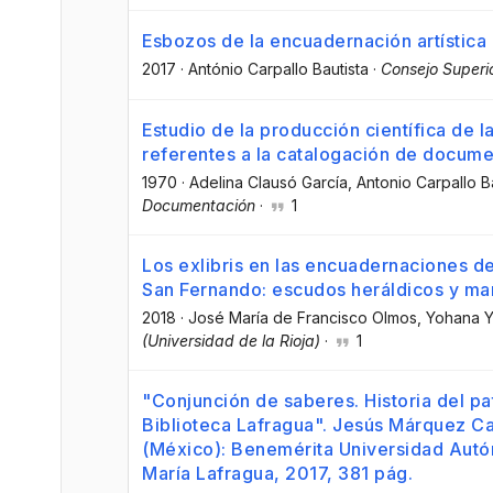
Esbozos de la encuadernación artística
2017
·
António Carpallo Bautista
·
Consejo Superio
Estudio de la producción científica de 
referentes a la catalogación de docum
1970
·
Adelina Clausó García
, Antonio Carpallo B
Documentación
·
1
Los exlibris en las encuadernaciones d
San Fernando: escudos heráldicos y ma
2018
·
José María de Francisco Olmos
, Yohana 
(Universidad de la Rioja)
·
1
"Conjunción de saberes. Historia del p
Biblioteca Lafragua". Jesús Márquez Car
(México): Benemérita Universidad Autó
María Lafragua, 2017, 381 pág.