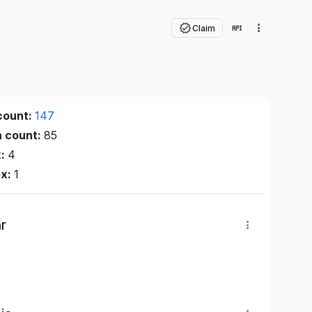
Claim
count:
147
n count:
85
x:
4
ex:
1
r