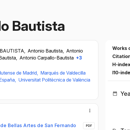
lo Bautista
Works 
 BAUTISTA,
Antonio Bautista,
Antonio
Citatio
Bautista,
Antonio Carpallo-Bautista
+3
H-inde
I10-ind
lutense de Madrid,
Marqués de Valdecilla
 España,
Universitat Politècnica de València
Yea
a de Bellas Artes de San Fernando
PDF