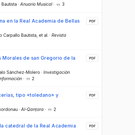
 Bautista
·
Anuario Musical
·
3
ana en la Real Academia de Bellas
PDF
o Carpallo Bautista
, et al.
·
Revista
 Morales de san Gregorio de la
PDF
zalo Sánchez-Molero
·
Investigación
Información
·
2
erías, tipo «toledano» y
PDF
-Bordonau
·
Al-Qanṭara
·
2
la catedral de la Real Academia
PDF