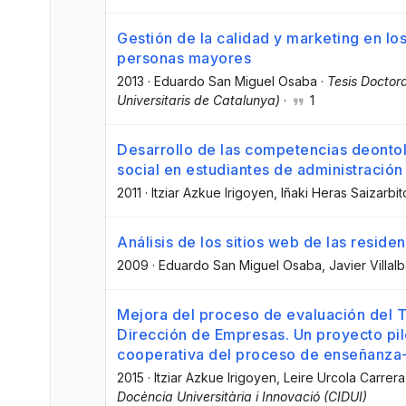
Gestión de la calidad y marketing en lo
personas mayores
2013
·
Eduardo San Miguel Osaba
·
Tesis Doctor
Universitaris de Catalunya)
·
1
Desarrollo de las competencias deontol
social en estudiantes de administració
2011
·
Itziar Azkue Irigoyen
, Iñaki Heras Saizarbit
Análisis de los sitios web de las resid
2009
·
Eduardo San Miguel Osaba
, Javier Villal
Mejora del proceso de evaluación del T
Dirección de Empresas. Un proyecto pil
cooperativa del proceso de enseñanza
2015
·
Itziar Azkue Irigoyen
, Leire Urcola Carrera
Docència Universitària i Innovació (CIDUI)