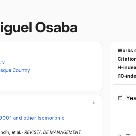
iguel Osaba
Works 
Citatio
try
H-inde
Basque Country
I10-ind
Yea
 9001 and other Isomorphic
andín
, et al.
·
REVISTA DE MANAGEMENT