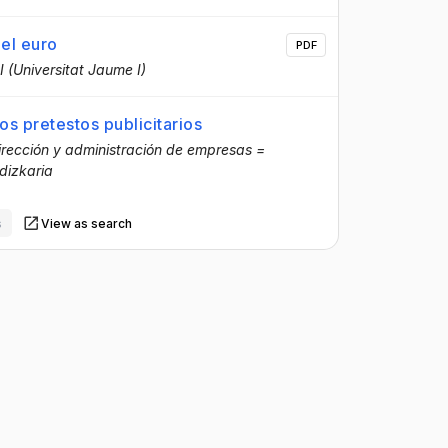
el euro
PDF
I (Universitat Jaume I)
los pretestos publicitarios
irección y administración de empresas =
dizkaria
s
View as search