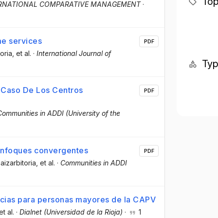
Top
ERNATIONAL COMPARATIVE MANAGEMENT
·
me services
PDF
oria
, et al.
·
International Journal of
Ty
l Caso De Los Centros
PDF
Communities in ADDI (University of the
 enfoques convergentes
PDF
aizarbitoria
, et al.
·
Communities in ADDI
dencias para personas mayores de la CAPV
et al.
·
Dialnet (Universidad de la Rioja)
·
1