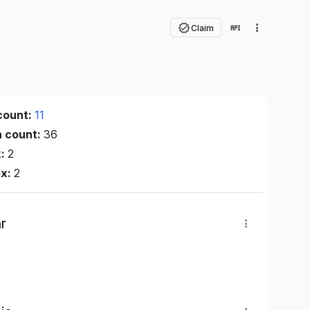
Claim
count:
11
n count:
36
x:
2
ex:
2
r