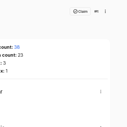
Claim
count:
38
n count:
23
x:
3
ex:
1
r