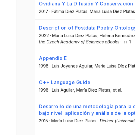
Ovidiana Y La Difusión Y Conservación 
2017
·
Fátima Díez Platas
, María Luisa Díez Platas
Description of Postdata Poetry Ontolog
2022
·
María Luisa Diez Platas
, Helena Bermúde
the Czech Academy of Sciences eBooks
·
1
Appendix E
1998
·
Luis Joyanes Aguilar
, María Luisa Díez Pla
C++ Language Guide
1998
·
Luis Aguilar
, María Díez Platas
, et al.
Desarrollo de una metodología para la 
bajo nivel: aplicación y análisis de la 
2015
·
María Luisa Díez Platas
·
Dialnet (Universid