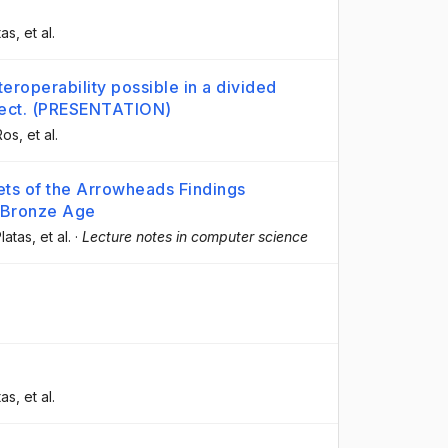
tas
, et al.
eroperability possible in a divided
ject. (PRESENTATION)
Ros
, et al.
sets of the Arrowheads Findings
e Bronze Age
latas
, et al.
·
Lecture notes in computer science
tas
, et al.