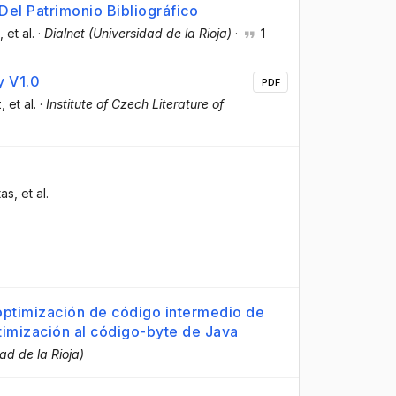
Del Patrimonio Bibliográfico
, et al.
·
Dialnet (Universidad de la Rioja)
·
1
y V1.0
PDF
z
, et al.
·
Institute of Czech Literature of
tas
, et al.
optimización de código intermedio de
optimización al código-byte de Java
ad de la Rioja)