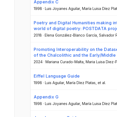
Appendix C
1998
·
Luis Joyanes Aguilar
, María Luisa Díez Pla
Poetry and Digital Humanities making int
world of digital poetry: POSTDATA pro
2018
·
Elena González-Blanco García
, Salvador 
Promoting Interoperability on the Data
of the Chalcolithic and the Early/Middl
2024
·
Mariana Curado-Malta
, Maria Luisa Diez-P
Eiffel Language Guide
1998
·
Luis Aguilar
, María Díez Platas
, et al.
Appendix G
1998
·
Luis Joyanes Aguilar
, María Luisa Díez Pla