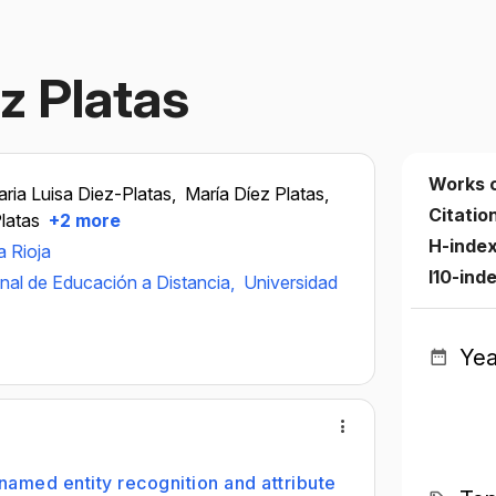
z Platas
Works 
ria Luisa Diez-Platas,
María Díez Platas,
Citatio
latas
+2 more
H-inde
a Rioja
I10-ind
nal de Educación a Distancia,
Universidad
Yea
named entity recognition and attribute