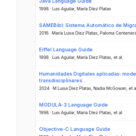
Java Language Guide
1998
·
Luis Aguilar
, María Díez Platas
SAMEBibl: Sistema Automático de Migra
2016
·
María Luisa Díez Platas
, Paloma Centener
Eiffel Language Guide
1998
·
Luis Aguilar
, María Díez Platas
, et al.
Humanidades Digitales aplicadas: model
transdisciplinares
2024
·
M Luisa Díez Platas
, Nadia McGowan
, et a
MODULA-3 Language Guide
1998
·
Luis Aguilar
, María Díez Platas
, et al.
Objective-C Language Guide