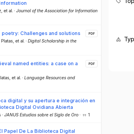
Top
information
z
, et al.
·
Journal of the Association for Information
poetry: Challenges and solutions
PDF
Ty
 Platas
, et al.
·
Digital Scholarship in the
eval named entities: a case on a
PDF
latas
, et al.
·
Language Resources and
ca digital y su apertura e integración en
lioteca Digital Ovidiana Abierta
s
·
JANUS Estudios sobre el Siglo de Oro
·
1
l Papel De La Biblioteca Digital