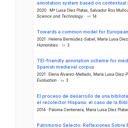
annotation system based on contextual 
2020
·
Mª Luisa Díez Platas
, Salvador Ros Muño
Science and Technology
·
14
Towards a common model for European 
2021
·
Helena Bermúdez-Sabel
, María Luisa Díez
Humanities
·
3
TEI-friendly annotation scheme for medi
Spanish medieval corpus
2021
·
Elena Álvarez-Mellado
, María Luisa Díez-P
Evaluation
·
3
El proceso de desarrollo de una bibliote
el recolector Hispana: el caso de la Bib
2014
·
Paloma Centenera
, María Luisa Díez Plata
Patrimonio Selecto: Reflexiones Sobre E